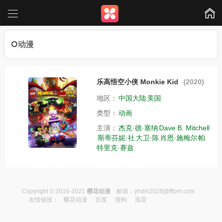
动漫
乐高悟空小侠 Monkie Kid
(2020)
地区：
中国大陆
美国
类型：
动画
主演：
杰克·德·塞纳
Dave B. Mitchell
斯蒂芬妮·社
大卫·陈
肖恩·施梅尔
帕
特里克·赛兹
Copyright © 2016-2021
樱花动漫
邮箱：
yhdm2028@fftom.com
友情链接：
樱花动漫
百度
搜狗
迅雷