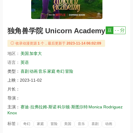
独角兽学院 Unicorn Academy
豆
- - 分
收录动漫资源
1
个，最后更新于
2023-11-14 06:02:09
地区：
美国
加拿大
语言：
英语
类型：
喜剧
动画
音乐
家庭
奇幻
冒险
上映：
2023-11-02
片长：
导演：
主演：
赛迪·拉弗拉姆-斯诺
科尔顿·斯图尔特
Monica Rodriguez
Knox
标签：
奇幻
家庭
冒险
美国
音乐
喜剧
动画