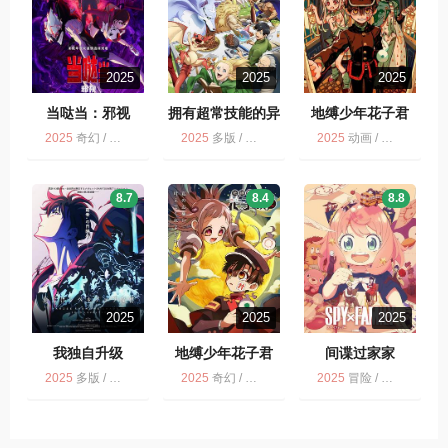
2025
2025
2025
当哒当：邪视
拥有超常技能的异
地缚少年花子君
世界流浪美食家
2025
奇幻 / 多版 / 喜剧 / 动画 / 动作
2025
多版 / 奇幻 / 动画 / 喜剧
2025
动画 / 奇幻 / 多版
8.7
8.4
8.8
2025
2025
2025
我独自升级
地缚少年花子君
间谍过家家
2025
多版 / 冒险 / 剧情 / 我独自升级 第2季 / 动作 / 动画 / 奇幻
2025
奇幻 / 打包 / 动画
2025
冒险 / 动画 / 喜剧 / 爱情 / 多版