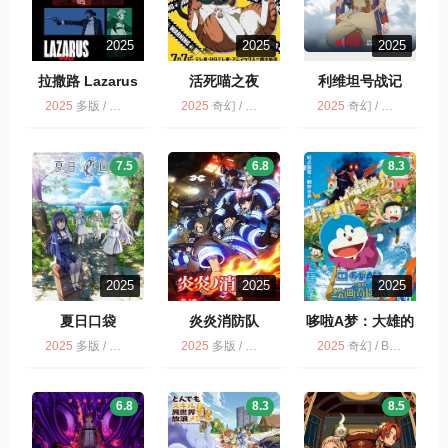
2025
2025
2025
拉撒路 Lazarus
活死喵之夜
利维坦号战记
2025
多版 / 科幻 / 动作 / 动画 / 惊悚 / 冒险
2025
奇幻 / 多版 / 活死喵之夜 / 喜剧 / 动画
2025
奇幻 / 剧情 / 科幻 / 动画 / 战争 / 动作 / NETFLIX / 历史
7.5
6.8
8.3
2025
2025
2025
夏日口袋
炎炎消防队
哆啦A梦：大雄的
绘画奇遇记 映画
2025
多版 / 动画 / 爱情 / 奇幻
2025
多版 / 动画 / 灾难 / 奇幻
2025
奇幻 / BD多版 / 动画 / 冒险 / 喜剧
ドラえもん のび
太の絵世界物語
6.8
8.3
8.5