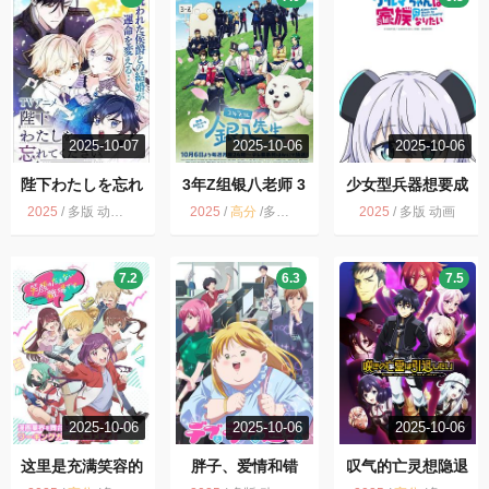
2025-10-07
2025-10-06
2025-10-06
陛下わたしを忘れ
3年Z组银八老师 3
少女型兵器想要成
てください
年Z組銀八先生
为家人
2025
/
多版 动画 陛下，请忘记我吧！
2025
/
高分
/
多版 动画
2025
/
多版 动画
7.2
6.3
7.5
2025-10-06
2025-10-06
2025-10-06
这里是充满笑容的
胖子、爱情和错
叹气的亡灵想隐退
职场。
误！