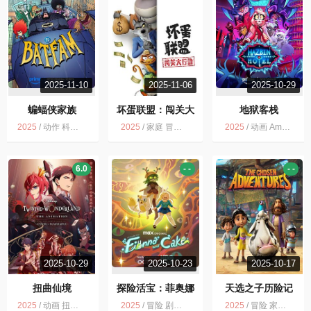
2025-11-10
2025-11-06
2025-10-29
蝙蝠侠家族
坏蛋联盟：闯关大
地狱客栈
行动
2025
/
动作 科幻 喜剧 动画 冒险
2025
/
家庭 冒险 动画 喜剧 犯罪 NETFLIX
2025
/
动画 Amazon 剧情 犯罪 喜剧
6.0
- -
- -
2025-10-29
2025-10-23
2025-10-17
扭曲仙境
探险活宝：菲奥娜
天选之子历险记
与蛋糕
2025
/
动画 扭曲仙境 多版
2025
/
冒险 剧情 喜剧 科幻 动作 动画 奇幻
2025
/
冒险 家庭 片源 英语无字 动画 短片 喜剧