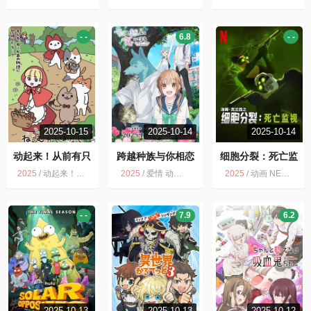
- -
6.8
- -
2025-10-15
2025-10-14
2025-10-14
动起来！从前有只
跨越种族与你相恋
细胞分裂：死亡监
猫
视
2025
/
动起来！从前有只猫 多版
2025
/
爱情 动画 多版 跨越种族与你相恋 剧情
2025
/
动画 NETFLIX 冒险 动作 惊悚 科幻
- -
7.9
6.2
2025-10-13
2025-10-13
2025-10-12