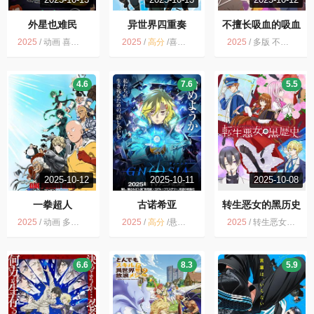
外星也难民
异世界四重奏
不擅长吸血的吸血
鬼
2025
/
动画 喜剧 科幻 冒险 多版
2025
/
高分
/
喜剧 日语无字 异世界四重奏 第3季 动画 多版
2025
/
多版 不擅长吸血的吸血鬼 动画
4.6
7.6
5.5
2025-10-12
2025-10-11
2025-10-08
一拳超人
古诺希亚
转生恶女的黑历史
2025
/
动画 多版 剧情 一拳超人 第3季 动作
2025
/
高分
/
悬疑 多版 动画
2025
/
转生恶女的黑历史 奇幻 爱情 多版 动画
6.6
8.3
5.9