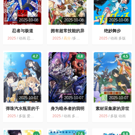
2025-10-08
2025-10-08
2025-10-08
忍者与极道
拥有超常技能的异
绝妙舞步
世界流浪美食家
2025
/
动画 忍者与极道 多版
2025
/
高分
/
多版 奇幻 动画 喜剧
2025
/
动画 多版
4.7
4.8
4.5
2025-10-07
2025-10-07
2025-10-07
弹珠汽水瓶里的千
身为暗杀者的我明
素材采集家的异世
岁同学
显比勇者还强
界旅行记
2025
/
多版 爱情 动画 剧情
2025
/
动画 多版 剧情 奇幻
2025
/
多版 动画
- -
7.6
6.8