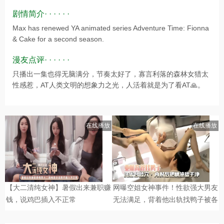
剧情简介· · · · · ·
Max has renewed YA animated series Adventure Time: Fionna
& Cake for a second season.
漫友点评· · · · · ·
只播出一集也得无脑满分，节奏太好了，寡言利落的森林女猎太
性感惹，AT人类文明的想象力之光，人活着就是为了看AT🙏。