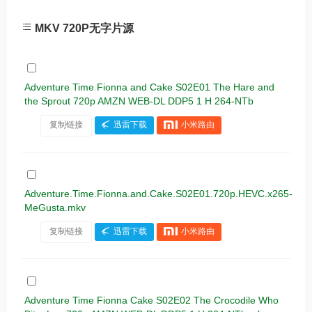
MKV 720P无字片源
Adventure Time Fionna and Cake S02E01 The Hare and
the Sprout 720p AMZN WEB-DL DDP5 1 H 264-NTb
复制链接
迅雷下载
小米路由
Adventure.Time.Fionna.and.Cake.S02E01.720p.HEVC.x265-
MeGusta.mkv
复制链接
迅雷下载
小米路由
Adventure Time Fionna Cake S02E02 The Crocodile Who