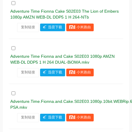
Adventure Time Fionna Cake S02E03 The Lion of Embers
1080p AMZN WEB-DL DDP5 1 H 264-NTb
复制链接
迅雷下载
小米路由
Adventure Time Fionna and Cake S02E03 1080p AMZN
WEB-DL DDP5 1 H 264 DUAL-BiOMA.mkv
复制链接
迅雷下载
小米路由
Adventure.Time.Fionna.and.Cake.S02E03.1080p.10bit.WEBRip
PSA.mkv
复制链接
迅雷下载
小米路由