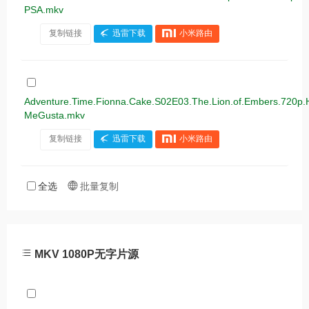
PSA.mkv
复制链接
迅雷下载
小米路由
Adventure.Time.Fionna.Cake.S02E03.The.Lion.of.Embers.720p
MeGusta.mkv
复制链接
迅雷下载
小米路由
全选
批量复制
MKV 1080P无字片源