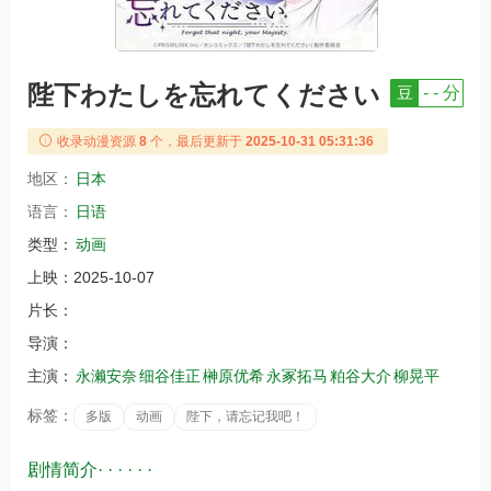
陛下わたしを忘れてください
豆
- - 分
收录动漫资源
8
个，最后更新于
2025-10-31 05:31:36
地区：
日本
语言：
日语
类型：
动画
上映：
2025-10-07
片长：
导演：
主演：
永濑安奈
细谷佳正
榊原优希
永冢拓马
粕谷大介
柳晃平
标签：
多版
动画
陛下，请忘记我吧！
剧情简介· · · · · ·