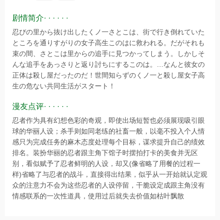
剧情简介· · · · · ·
忍びの里から抜け出したくノ一さとこは、街で行き倒れていた
ところを通りすがりの女子高生このはに救われる。だがそれも
束の間、さとこは里からの追手に見つかってしまう。しかしそ
んな追手をあっさりと返り討ちにするこのは。…なんと彼女の
正体は殺し屋だったのだ！世間知らずのくノ一と殺し屋女子高
生の危ない共同生活がスタート！
漫友点评· · · · · ·
忍者作为具有幻想色彩的奇观，即使出场短暂也必须展现吸引眼
球的华丽人设；杀手则如同老练的社畜一般，以毫不投入个人情
感只为完成任务的麻木态度处理每个目标，谋求提升自己的绩效
排名。装扮华丽的忍者跟主角下馆子时摆拍打卡的美食并无区
别，看似赋予了忍者鲜明的人设，却又(像省略了用餐的过程一
样)省略了与忍者的战斗，直接得出结果，似乎从一开始就认定观
众的注意力不会为这些忍者的人设停留，干脆设定成跟主角没有
情感联系的一次性道具，使用过后就失去价值如枯叶飘散