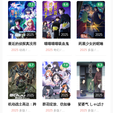
7.1
6.4
8.6
2025
2025
2025
最近的侦探真没用
嘻嘻嘻嘻吸血鬼
药屋少女的呢喃
2025
动画 / 喜剧 / 最近的侦探真没用 / 多版
2025
奇幻 / 嘻嘻嘻嘻吸血鬼 / 动画 / 多版
2025
多版 / 动画
6.7
7.0
6.3
2025
2025
2025
机动战士高达：跨
群花绽放、彷如修
娑婆气 しゃばけ
时之战
罗
2025
多版 / 科幻 / 冒险 / 动画
2025
多版 / 动画 / 群花绽放、彷如修罗
2025
多版 / 动画