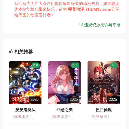
我们致力为广大漫迷们提供最新好看的动漫资源，如果您认
为本站能给您带来快乐，请将
樱花动漫
YHDM33.com
分享
给周围的动漫爱好者~
违规资源投诉与举报
相关推荐
6.8
6.3
6.0
2025
2025
2025
炎炎消防队
罪恶之渊
扭曲仙境
2025
多版 / 动画 / 灾难 / 奇幻
2025
多版 / 日语无字 / 动画
2025
动画 / 扭曲仙境 / 多版