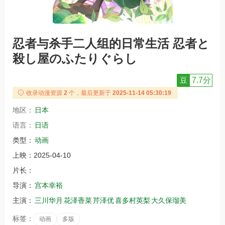
忍者与杀手二人组的日常生活 忍者と
殺し屋のふたりぐらし
豆
7.7分
收录动漫资源
2
个，最后更新于
2025-11-14 05:30:19
地区：
日本
语言：
日语
类型：
动画
上映：
2025-04-10
片长：
导演：
宫本幸裕
主演：
三川华月
花泽香菜
芹泽优
喜多村英梨
大久保瑠美
标签：
动画
多版