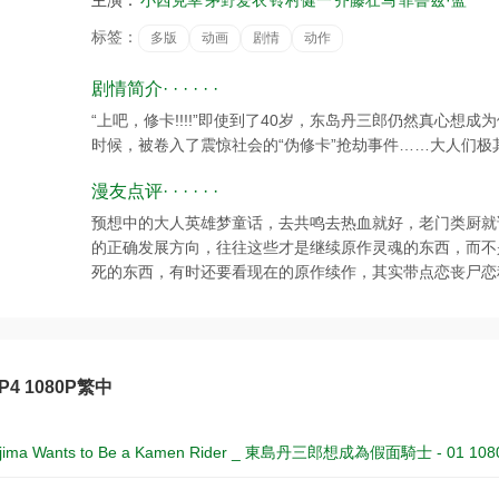
主演：
小西克幸
茅野爱衣
铃村健一
齐藤壮马
菲鲁兹·蓝
标签：
多版
动画
剧情
动作
剧情简介· · · · · ·
“上吧，修卡!!!!”即使到了40岁，东岛丹三郎仍然真心
时候，被卷入了震惊社会的“伪修卡”抢劫事件……大人们极
漫友点评· · · · · ·
预想中的大人英雄梦童话，去共鸣去热血就好，老门类厨就
的正确发展方向，往往这些才是继续原作灵魂的东西，而不
死的东西，有时还要看现在的原作续作，其实带点恋丧尸恋
MP4 1080P繁中
ojima Wants to Be a Kamen Rider _ 東島丹三郎想成為假面騎士 - 01 108