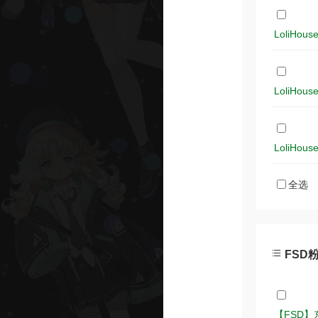
LoliHo
LoliHo
LoliHo
全选
FSD粉
【FSD】东