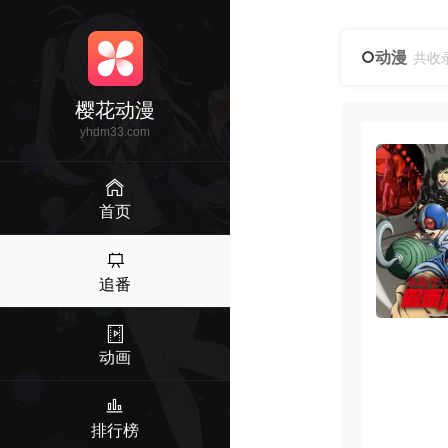
动漫
共收
樱花动漫
yhdm33.com
首页
追番
动画
排行榜