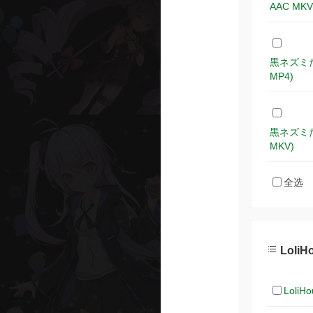
AAC MKV
黒ネズミたち 
MP4)
黒ネズミたち 
MKV)
全选
LoliH
Loli