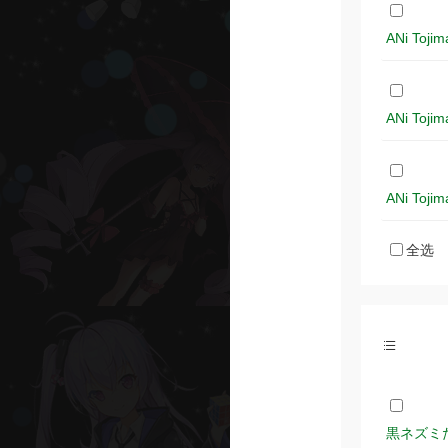
ANi Toj
ANi Toj
ANi Toj
全选
黒ネズミたち 