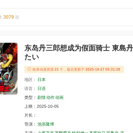
3079
录
部
东岛丹三郎想成为假面骑士 東島
たい
收录动漫资源
21
个，最后更新于
2025-10-27 05:31:39
地区：
日本
语言：
日语
类型：
剧情
动作
动画
上映：
2025-10-05
片长：
导演：
池添隆博