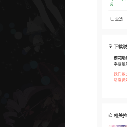
嵌
全选
下载
樱花动
字幕组
我们致
动漫爱
相关