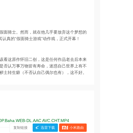
想成为假面骑士。然而，就在他几乎要放弃这个梦想的
其认真的“假面骑士游戏”动作戏，正式开幕！
该看这原作怀旧二创，这是任何作品老去后本来
是否认万事万物皆有寿命，迷惑自己世界上有不
秽土转生癖（不否认自己偶尔也有），这不好。
0P.Baha.WEB-DL.AAC AVC.CHT.MP4
复制链接
迅雷下载
小米路由