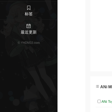
标签
最近更新
©
YHDM33.com
ANi 
ANi T