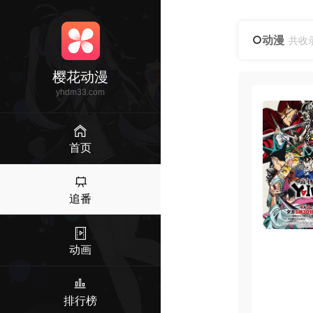
动漫
共收
樱花动漫
yhdm33.com
首页
追番
动画
排行榜