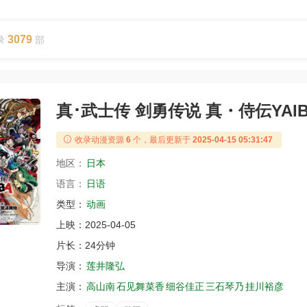
3079
录
部
真･武士传 剑勇传说 真・侍伝YAI
收录动漫资源
6
个，最后更新于
2025-04-15 05:31:47
地区：
日本
语言：
日语
类型：
动画
上映：
2025-04-05
片长：
24分钟
导演：
莲井隆弘
主演：
高山南
石见舞菜香
细谷佳正
三石琴乃
挂川裕彦