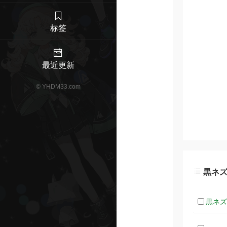
标签
最近更新
©
YHDM33.com
黒ネズミ
黒ネズミた