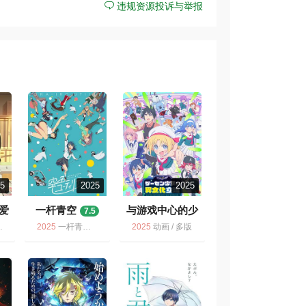
违规资源投诉与举报
25
2025
2025
爱
一杆青空
与游戏中心的少
7.5
女异文化交流的
2025
一杆青空 / 多版 / 动画
2025
动画 / 多版
故事
6.4