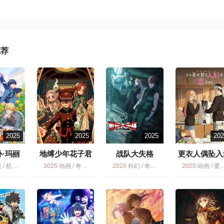
推荐
2025
2025
2025
20
·玛丽
地缚少年花子君
战队大失格
更衣人偶坠入
2
河
2
8.5
6.3
8.8
女仆·玛丽 / 动画
2025
动画 / 奇幻 / 多版
2025
科幻 / 奇幻 / 战队大失格 第2季 / 动画 / 动作 / 冒险 / 多版 / 喜剧
2025
动画 / 爱情 / 多版