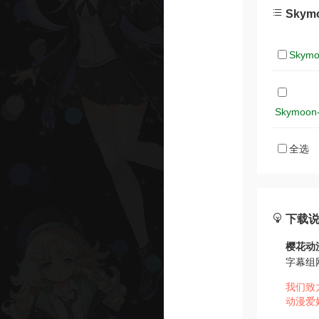
Skym
Skymo
Skymoon-
全选
下载
樱花动
字幕组
我们致
动漫爱