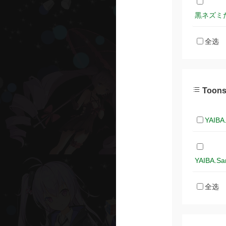
黒ネズミたち 
全选
Toon
YAIBA
YAIBA.Sa
全选