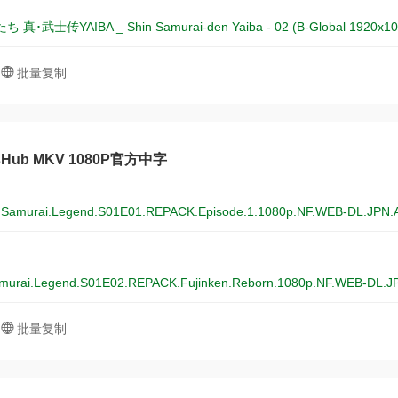
真･武士传YAIBA _ Shin Samurai-den Yaiba - 02 (B-Global 1920x1
批量复制
sHub MKV 1080P官方中字
.Samurai.Legend.S01E01.REPACK.Episode.1.1080p.NF.WEB-DL.JPN.
murai.Legend.S01E02.REPACK.Fujinken.Reborn.1080p.NF.WEB-DL.J
批量复制