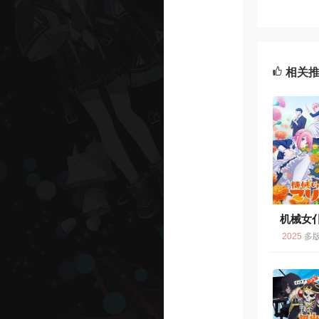
相关
机械女仆
6.
2025
多版 / 机械