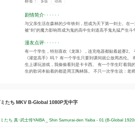
标签：
多版
动画
剧情简介· · · · · ·
与父亲生活在森林的少年铁剑，想成为天下第一剑士。在一
被“剑”的魔力影响而成为鬼的高中生剑道高手鬼丸猛产生斗
漫友点评· · · · · ·
有一个学生，特别喜欢《龙珠》，连充电器都贴着超赛2。 有
《灌篮高手》吗？ 有一个学生只要到课间就公放周杰伦。 
生上课玩游戏，我偷偷看到是卡卡西。 有一个学生盯着我
生的歌词本贴着的都是周王陶林陈。 不只一次学生说：老
たち MKV B-Global 1080P无中字
ち 真･武士传YAIBA _ Shin Samurai-den Yaiba - 01 (B-Global 1920