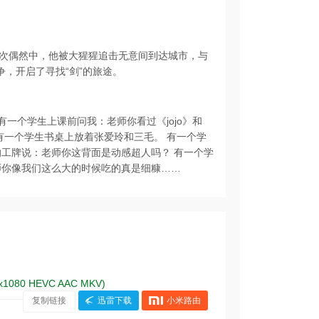
次偶然中，他被大猩猩追击无意间到达城市，与
争，开启了寻找“剑”的旅途。
一个学生上课前问我：老师你看过《jojo》和
有一个学生书桌上放着张爱玲和三毛。 有一个学
的工牌说：老师你这背面是动感超人吗？ 有一个学
师你像我们这么大的时候吃的真是细糠……
x1080 HEVC AAC MKV)
复制链接
迅雷下载
小米路由