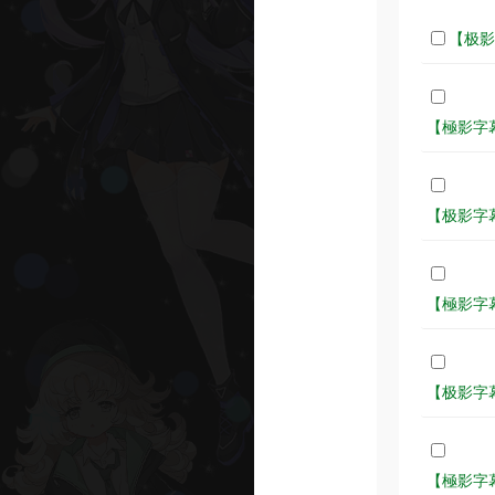
【极影字
【極影字幕社
【极影字幕社
【極影字幕社
【极影字幕社
【極影字幕社