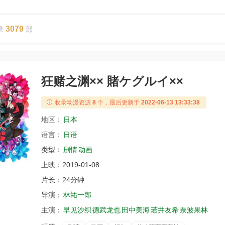
3079
录
部
狂赌之渊×× 賭ケグルイ××
收录动漫资源
8
个，最后更新于
2022-06-13 13:33:38
地区：
日本
语言：
日语
类型：
剧情
动画
上映：
2019-01-08
片长：
24分钟
导演：
林祐一郎
主演：
早见沙织
德武龙也
田中美海
若井友希
奈波果林