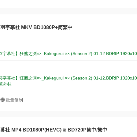
字幕社 MKV BD1080P+简繁中
幕社】狂赌之渊××_Kakegurui ×× (Season 2).01-12.BDRIP 1920
社】狂赌之渊××_Kakegurui ×× (Season 2).01-12.BDRIP 1920x1
_繁外挂
批量复制
社 MP4 BD1080P(HEVC) & BD720P简中/繁中