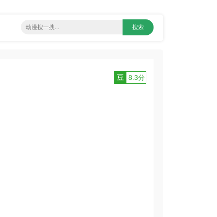
豆
8.3分