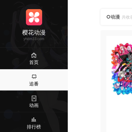
动漫
共收
樱花动漫
yhdm33.com
首页
追番
动画
排行榜