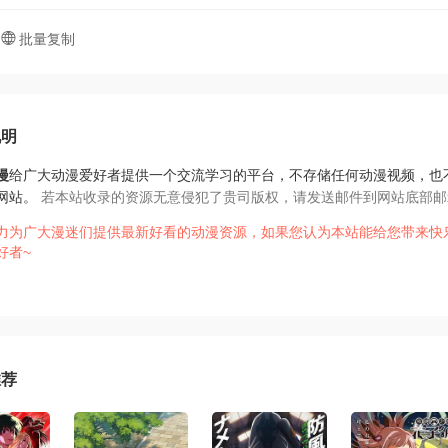
批量复制
说明
漫
给广大动漫爱好者提供一个交流学习的平台，不存储任何动漫视频，也
网站。
若本站收录的资源无意侵犯了贵司版权，请发送邮件到网站底部邮
力为广大漫迷们提供最新好看的动漫资源，如果您认为本站能给您带来快
好者~
推荐