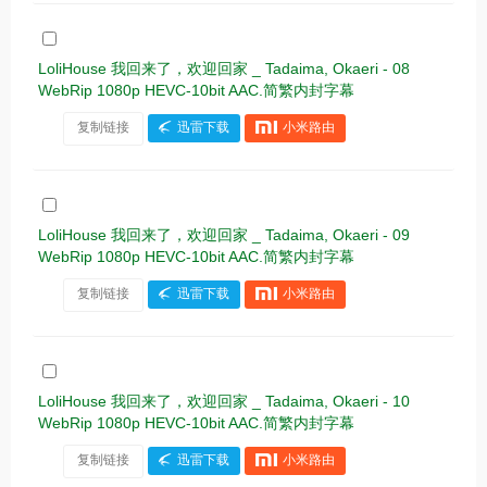
LoliHouse 我回来了，欢迎回家 _ Tadaima, Okaeri - 08
WebRip 1080p HEVC-10bit AAC.简繁内封字幕
复制链接
迅雷下载
小米路由
LoliHouse 我回来了，欢迎回家 _ Tadaima, Okaeri - 09
WebRip 1080p HEVC-10bit AAC.简繁内封字幕
复制链接
迅雷下载
小米路由
LoliHouse 我回来了，欢迎回家 _ Tadaima, Okaeri - 10
WebRip 1080p HEVC-10bit AAC.简繁内封字幕
复制链接
迅雷下载
小米路由