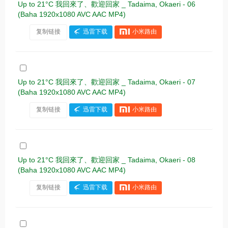
Up to 21°C 我回來了、歡迎回家 _ Tadaima, Okaeri - 06
(Baha 1920x1080 AVC AAC MP4)
复制链接
迅雷下载
小米路由
Up to 21°C 我回來了、歡迎回家 _ Tadaima, Okaeri - 07
(Baha 1920x1080 AVC AAC MP4)
复制链接
迅雷下载
小米路由
Up to 21°C 我回來了、歡迎回家 _ Tadaima, Okaeri - 08
(Baha 1920x1080 AVC AAC MP4)
复制链接
迅雷下载
小米路由