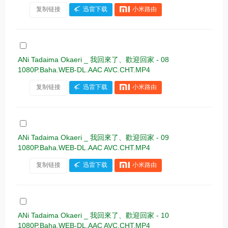
复制链接
迅雷下载
小米路由
ANi Tadaima Okaeri _ 我回來了、歡迎回家 - 08
1080P.Baha.WEB-DL.AAC AVC.CHT.MP4
复制链接
迅雷下载
小米路由
ANi Tadaima Okaeri _ 我回來了、歡迎回家 - 09
1080P.Baha.WEB-DL.AAC AVC.CHT.MP4
复制链接
迅雷下载
小米路由
ANi Tadaima Okaeri _ 我回來了、歡迎回家 - 10
1080P.Baha.WEB-DL.AAC AVC.CHT.MP4