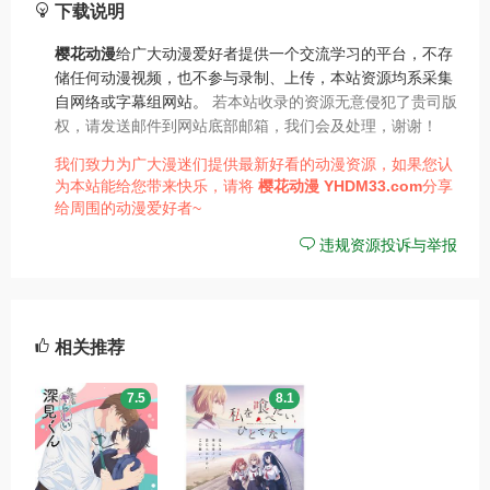
下载说明
樱花动漫
给广大动漫爱好者提供一个交流学习的平台，不存
储任何动漫视频，也不参与录制、上传，本站资源均系采集
自网络或字幕组网站。
若本站收录的资源无意侵犯了贵司版
权，请发送邮件到网站底部邮箱，我们会及处理，谢谢！
我们致力为广大漫迷们提供最新好看的动漫资源，如果您认
为本站能给您带来快乐，请将
樱花动漫
YHDM33.com
分享
给周围的动漫爱好者~
违规资源投诉与举报
相关推荐
7.5
8.1