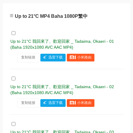
Up to 21°C MP4 Baha 1080P繁中
Up to 21°C 我回來了、歡迎回家 _ Tadaima, Okaeri - 01
(Baha 1920x1080 AVC AAC MP4)
复制链接
迅雷下载
小米路由
Up to 21°C 我回來了、歡迎回家 _ Tadaima, Okaeri - 02
(Baha 1920x1080 AVC AAC MP4)
复制链接
迅雷下载
小米路由
Up to 21°C 我回來了、歡迎回家 _ Tadaima, Okaeri - 03