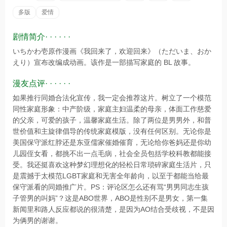
多版
爱情
剧情简介· · · · · ·
いちかわ壱原作漫画《我回来了，欢迎回来》（ただいま、おか
えり）宣布改编成动画。该作是一部描写家庭的 BL 故事。
漫友点评· · · · · ·
如果推行同婚合法化宣传，我一定会推荐这片。树立了一个模范
同性家庭形象：中产阶级，家庭主妇温柔的母亲，体面工作慈爱
的父亲，可爱的孩子，温馨家庭生活。除了两位是男男外，和普
世价值和主旋律倡导的传统家庭模版，没有任何区别。无论你是
美国保守派红脖还是东亚儒家催婚催育，无论给你爸妈还是你幼
儿园侄女看，都挑不出一点毛病，社会全员包括学校科教都能接
受。我还挺喜欢这种梦幻理想化的轻松日常琐碎家庭生活片，只
是震撼于太模范LGBT家庭和无害全年龄向，以至于都能当给最
保守派看的同婚推广片。PS：评论区怎么还有骂“男男同志生孩
子管男的叫妈”？这是ABO世界，ABO是性别不是男女，第一集
新闻里和路人反应都说的很清楚，是因为AO结合受歧视，不是因
为俩男的谢谢。