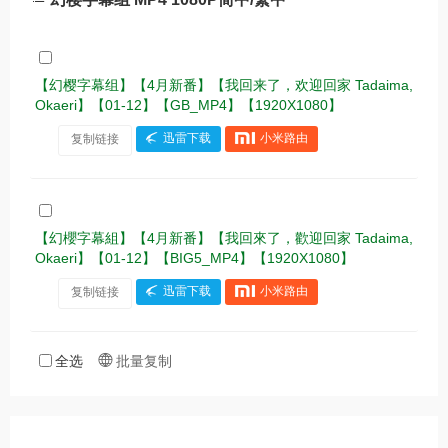
【幻樱字幕组】【4月新番】【我回来了，欢迎回家 Tadaima,
Okaeri】【01-12】【GB_MP4】【1920X1080】
复制链接
迅雷下载
小米路由
【幻櫻字幕組】【4月新番】【我回來了，歡迎回家 Tadaima,
Okaeri】【01-12】【BIG5_MP4】【1920X1080】
复制链接
迅雷下载
小米路由
全选
批量复制