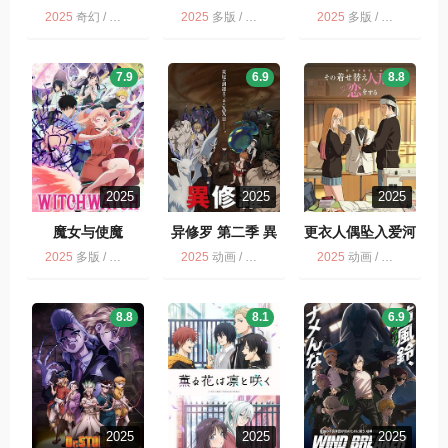
中生们在说啥
2025
奇幻 / 多版 / 喜剧 / 动画 / 动作
2025
多版 / 动画
2025
多版 / 动画
7.9
6.9
8.8
2025
2025
2025
魔女与使魔
异修罗 第二季 異
更衣人偶坠入爱河
修羅 第2期
2025
多版 / 动画 / 魔女与使魔
2025
动画 / 多版
2025
动画 / 爱情 / 多版
8.8
8.1
6.9
2025
2025
2025