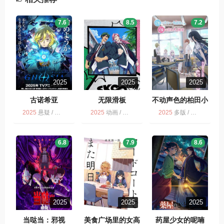
7.6
8.5
7.2
2025
2025
2025
古诺希亚
无限滑板
不动声色的柏田小
姐与喜形于色的太
2025
悬疑 / 多版 / 动画
2025
动画 / 运动 / 多版
2025
多版 / 动画
田君
6.8
7.9
8.6
2025
2025
2025
当哒当：邪视
美食广场里的女高
药屋少女的呢喃