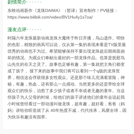
剧情简介· · · · · ·
东映动画新作《龙珠DAIMA》（暂译）宣布制作！PV链接：
https://www.bilibili.com/video/BV1Hu4y1s7oa/
漫友点评· · · · · ·
时隔六年龙珠最新动画龙珠大魔终于昨日开播，鸟山遗作。明快
的色彩，精致的画风可以说，仅从第一集的表现来看是TV版里最
优秀的动画也不为过。希望能够保持不要出现龙珠超后期画面崩
坏的情况。为观众们奉献出最好的一部龙珠作品。也算是抚慰鸟
山先生的在天之灵了。故事也足够有趣，第一集就把主角们都变
成了孩子， 接下来的故事中我们将可以看到一个q版的龙珠世
界，相信这会俘获很多女性观众。还是那个味儿充满着冒险，神
秘，有趣，热血，还有那么一点感动。当然更多的还是带给全球
观众们的快乐，治愈了多少孩子或者不幸或者无趣的童年。当这
些孩子为人父母的时候，给他们的孩子讲述他们的童年会说起我
小时候曾经看过一部动漫叫做龙珠，超有趣，超好看，爸爸（妈
妈）讲给你听造就了从 40年热度不减，代代传承，风靡全球，因
为快乐有趣没有国界。