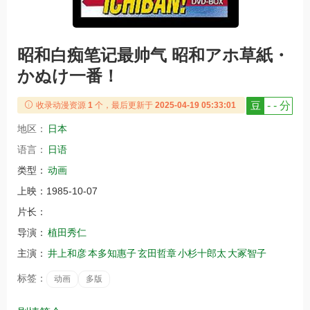
昭和白痴笔记最帅气 昭和アホ草紙・
かぬけ一番！
豆
- - 分
收录动漫资源
1
个，最后更新于
2025-04-19 05:33:01
地区：
日本
语言：
日语
类型：
动画
上映：
1985-10-07
片长：
导演：
植田秀仁
主演：
井上和彦
本多知惠子
玄田哲章
小杉十郎太
大冢智子
标签：
动画
多版