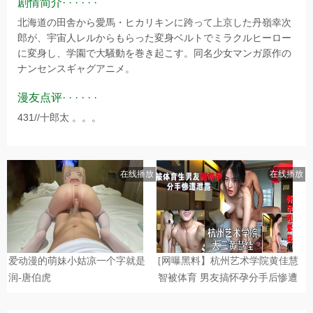
剧情简介· · · · · ·
北海道の田舎から愛馬・ヒカリキンに跨って上京した丹嶺幸次
郎が、宇宙人レルからもらった変身ベルトでミラクルヒーロー
に変身し、学園で大騒動を巻き起こす。同名少女マンガ原作の
ナンセンスギャグアニメ。
漫友点评· · · · · ·
431//十郎太 。。。