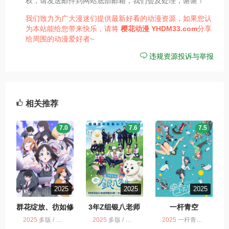
权，请发送邮件到网站底部邮箱，我们会及处理，谢谢！
我们致力为广大漫迷们提供最新好看的动漫资源，如果您认
为本站能给您带来快乐，请将
樱花动漫
YHDM33.com
分享
给周围的动漫爱好者~
违规资源投诉与举报
相关推荐
7.0
7.6
7.5
2025
2025
2025
群花绽放、彷如修
3年Z组银八老师
一杆青空
罗
3年Z組銀八先生
2025
多版 / 动画 / 群花绽放、彷如修罗
2025
多版 / 动画
2025
一杆青空 / 多版 / 动画