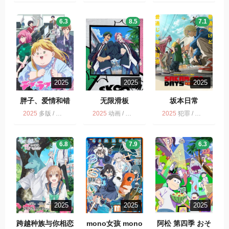
6.3
8.5
7.1
2025
2025
2025
胖子、爱情和错
无限滑板
坂本日常
误！
2025
多版 / 动画 / 胖子、爱情和错误！
2025
动画 / 运动 / 多版
2025
犯罪 / 惊悚 / 喜剧 / 动作 / 冒险 / 动画 / 多版
6.8
7.9
6.3
2025
2025
2025
跨越种族与你相恋
mono女孩 mono
阿松 第四季 おそ