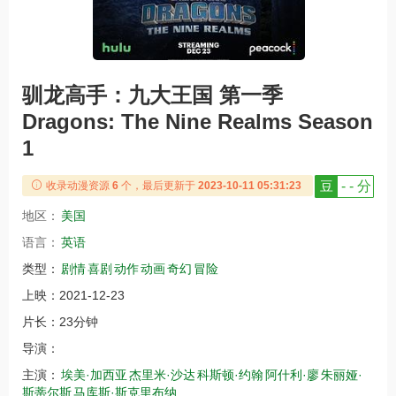
驯龙高手：九大王国 第一季
Dragons: The Nine Realms Season
1
豆
- - 分
收录动漫资源
6
个，最后更新于
2023-10-11 05:31:23
地区：
美国
语言：
英语
类型：
剧情
喜剧
动作
动画
奇幻
冒险
上映：
2021-12-23
片长：
23分钟
导演：
主演：
埃美·加西亚
杰里米·沙达
科斯顿·约翰
阿什利·廖
朱丽娅·
斯蒂尔斯
马库斯·斯克里布纳