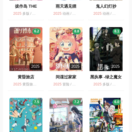
拔作岛 THE
雨天遇见狸
鬼人幻灯抄
ANIMATION ぬき
2025
多版 / 动画
2025
动画 / 雨天遇见狸/和雨和你 / 多版 / 剧情
2025
动画 / 多版 / 剧情 / 奇幻 / 鬼人幻灯抄
たし
6.2
8.8
8.1
2025
2025
2025
黄昏旅店
间谍过家家
黑执事 -绿之魔女
篇- 黒執事 -緑の
2025
黄昏旅店 / 多版 / 动画
2025
冒险 / 动画 / 喜剧 / 爱情 / 多版
2025
多版 / 动画 / 黑执事：绿之魔女篇
魔女編-
7.5
7.2
6.0