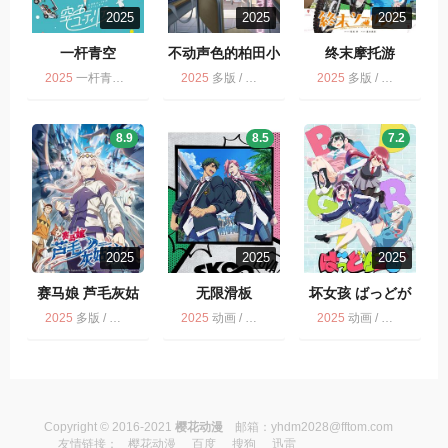
2025
2025
2025
一杆青空
不动声色的柏田小
终末摩托游
姐与喜形于色的太
2025
一杆青空 / 多版 / 动画
2025
多版 / 动画
2025
多版 / 动画 / 终末摩托游
田君
8.9
8.5
7.2
2025
2025
2025
赛马娘 芦毛灰姑
无限滑板
坏女孩 ばっどが
娘 ウマ娘 シンデ
ーる
2025
多版 / 动画
2025
动画 / 运动 / 多版
2025
动画 / 多版
レラグレイ
Copyright © 2016-2021
樱花动漫
邮箱：
yhdm2028@fftom.com
友情链接：
樱花动漫
百度
搜狗
迅雷