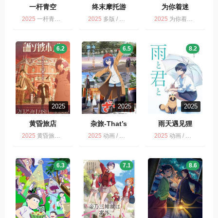
一杆青空
终末摩托游
为你着迷
2025
一杆青空 / 多版 / 动画
2025
多版 / 动画 / 终末摩托游
2025
为你着迷 / 动画 / 喜剧 / 多版
6.2
6.5
8.2
2025
2025
2025
黄昏旅店
杂旅-That’s
雨天遇见狸
Journey- ざつ旅-
2025
黄昏旅店 / 多版 / 动画
2025
动画 / 多版
2025
动画 / 雨天遇见狸/和雨和你 / 多版 / 剧情
That’s Journey-
6.3
7.1
8.6