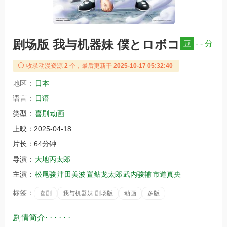
剧场版 我与机器妹 僕とロボコ
豆
- - 分
收录动漫资源
2
个，最后更新于
2025-10-17 05:32:40
地区：
日本
语言：
日语
类型：
喜剧
动画
上映：
2025-04-18
片长：
64分钟
导演：
大地丙太郎
主演：
松尾骏
津田美波
置鲇龙太郎
武内骏辅
市道真央
标签：
喜剧
我与机器妹 剧场版
动画
多版
剧情简介· · · · · ·