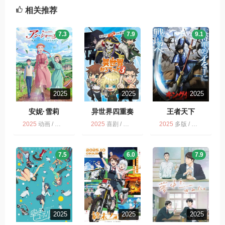
相关推荐
7.3
7.9
9.1
2025
2025
2025
安妮·雪莉
异世界四重奏
王者天下
2025
动画 / 多版 / 剧情
2025
喜剧 / 日语无字 / 异世界四重奏 第3季 / 动画 / 多版
2025
多版 / 战争 / 历史 / 动画
7.5
6.0
7.9
2025
2025
2025