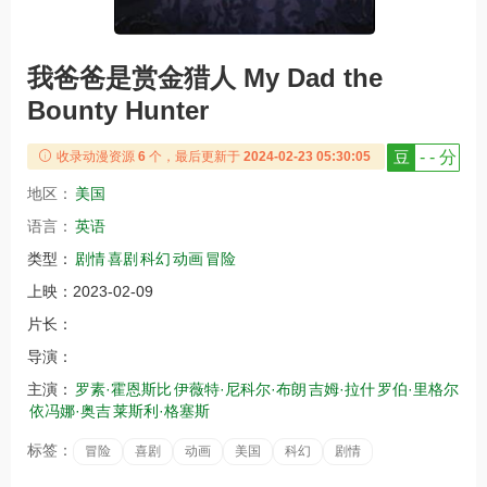
我爸爸是赏金猎人 My Dad the
Bounty Hunter
豆
- - 分
收录动漫资源
6
个，最后更新于
2024-02-23 05:30:05
地区：
美国
语言：
英语
类型：
剧情
喜剧
科幻
动画
冒险
上映：
2023-02-09
片长：
导演：
主演：
罗素·霍恩斯比
伊薇特·尼科尔·布朗
吉姆·拉什
罗伯·里格尔
依冯娜·奥吉
莱斯利·格塞斯
标签：
冒险
喜剧
动画
美国
科幻
剧情