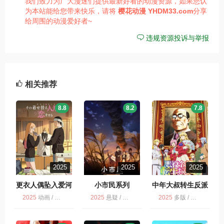
我们致力为广大漫迷们提供最新好看的动漫资源，如果您认
为本站能给您带来快乐，请将
樱花动漫
YHDM33.com
分享
给周围的动漫爱好者~
违规资源投诉与举报
相关推荐
8.8
8.2
7.8
2025
2025
2025
更衣人偶坠入爱河
小市民系列
中年大叔转生反派
千金
2025
动画 / 爱情 / 多版
2025
悬疑 / 多版 / 剧情 / 动画 / 小市民系列 第2季
2025
多版 / 中年大叔转生反派千金 / 动画