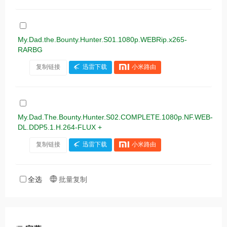
My.Dad.the.Bounty.Hunter.S01.1080p.WEBRip.x265-
RARBG
复制链接
迅雷下载
小米路由
My.Dad.The.Bounty.Hunter.S02.COMPLETE.1080p.NF.WEB-
DL.DDP5.1.H.264-FLUX +
复制链接
迅雷下载
小米路由
全选
批量复制