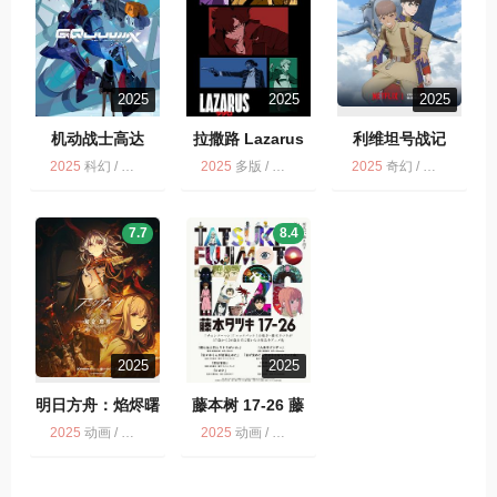
2025
2025
2025
机动战士高达
拉撒路 Lazarus
利维坦号战记
2025
科幻 / 动画 / 多版
2025
多版 / 科幻 / 动作 / 动画 / 惊悚 / 冒险
2025
奇幻 / 剧情 / 科幻 / 动画 / 战争 / 动作 / NETFLIX / 历史
7.7
8.4
2025
2025
明日方舟：焰烬曙
藤本树 17-26 藤
明
本タツキ 17-26
2025
动画 / 多版 / 科幻 / 动作
2025
动画 / 多版 / 奇幻 / 剧情 / 科幻 / 藤本树 17-26