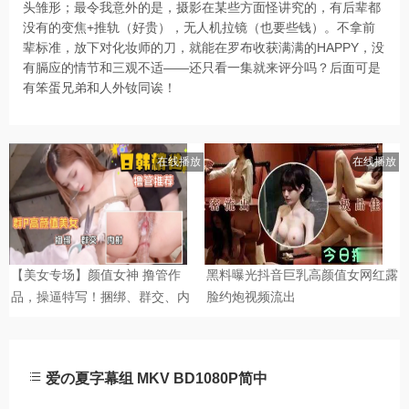
头雏形；最令我意外的是，摄影在某些方面怪讲究的，有后辈都
没有的变焦+推轨（好贵），无人机拉镜（也要些钱）。不拿前
辈标准，放下对化妆师的刀，就能在罗布收获满满的HAPPY，没
有膈应的情节和三观不适——还只看一集就来评分吗？后面可是
有笨蛋兄弟和人外钕同诶！
爱の夏字幕组 MKV BD1080P简中