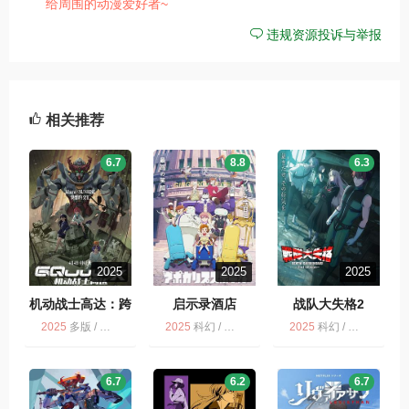
给周围的动漫爱好者~
违规资源投诉与举报
相关推荐
6.7
8.8
6.3
2025
2025
2025
机动战士高达：跨
启示录酒店
战队大失格2
时之战
2025
多版 / 科幻 / 冒险 / 动画
2025
科幻 / 动画 / 启示录酒店 / 灾难 / 多版
2025
科幻 / 奇幻 / 战队大失格 第2季 / 动画 / 动作 / 冒险 / 多版 / 喜剧
6.7
6.2
6.7