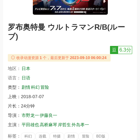
罗布奥特曼 ウルトラマンR/B(ルー
ブ)
豆
6.3分
收录动漫资源
1
个，最后更新于
2023-09-10 06:00:24
地区：
日本
语言：
日语
类型：
剧情
科幻
冒险
上映：
2018-07-07
片长：
24分钟
导演：
市野龙一
伊藤良一
主演：
平田雄也
高桥麻琴
岸哲生
外岛孝一
标签：
科幻
连载
特摄
剧情
冒险
BD版