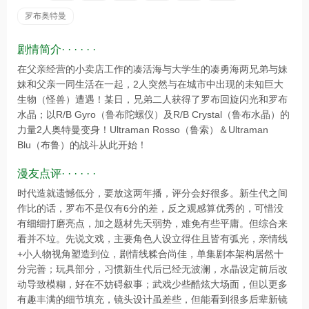
罗布奥特曼
剧情简介· · · · · ·
在父亲经营的小卖店工作的凑活海与大学生的凑勇海两兄弟与妹
妹和父亲一同生活在一起，2人突然与在城市中出现的未知巨大
生物（怪兽）遭遇！某日，兄弟二人获得了罗布回旋闪光和罗布
水晶；以R/B Gyro（鲁布陀螺仪）及R/B Crystal（鲁布水晶）的
力量2人奥特曼变身！Ultraman Rosso（鲁索）＆Ultraman
Blu（布鲁）的战斗从此开始！
漫友点评· · · · · ·
时代造就遗憾低分，要放这两年播，评分会好很多。新生代之间
作比的话，罗布不是仅有6分的差，反之观感算优秀的，可惜没
有细细打磨亮点，加之题材先天弱势，难免有些平庸。但综合来
看并不垃。先说文戏，主要角色人设立得住且皆有弧光，亲情线
+小人物视角塑造到位，剧情线糅合尚佳，单集剧本架构居然十
分完善；玩具部分，习惯新生代后已经无波澜，水晶设定前后改
动导致模糊，好在不妨碍叙事；武戏少些酷炫大场面，但以更多
有趣丰满的细节填充，镜头设计虽差些，但能看到很多后辈新镜