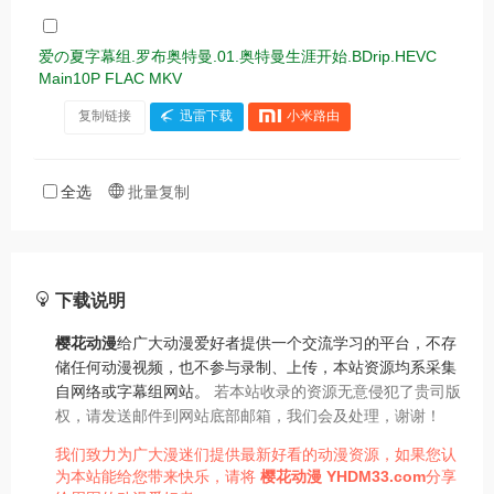
爱の夏字幕组.罗布奥特曼.01.奥特曼生涯开始.BDrip.HEVC
Main10P FLAC MKV
复制链接
迅雷下载
小米路由
全选
批量复制
下载说明
樱花动漫
给广大动漫爱好者提供一个交流学习的平台，不存
储任何动漫视频，也不参与录制、上传，本站资源均系采集
自网络或字幕组网站。
若本站收录的资源无意侵犯了贵司版
权，请发送邮件到网站底部邮箱，我们会及处理，谢谢！
我们致力为广大漫迷们提供最新好看的动漫资源，如果您认
为本站能给您带来快乐，请将
樱花动漫
YHDM33.com
分享