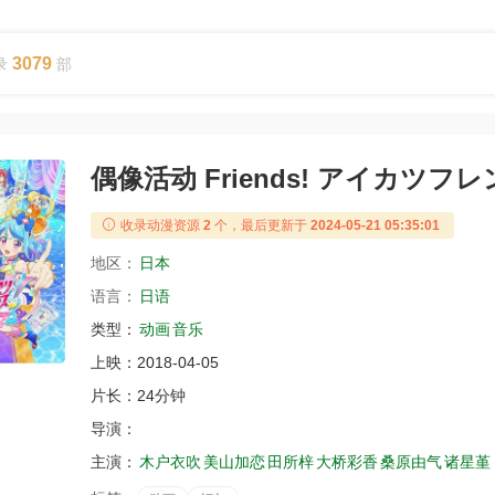
3079
录
部
偶像活动 Friends! アイカツフレ
收录动漫资源
2
个，最后更新于
2024-05-21 05:35:01
地区：
日本
语言：
日语
类型：
动画
音乐
上映：
2018-04-05
片长：
24分钟
导演：
主演：
木户衣吹
美山加恋
田所梓
大桥彩香
桑原由气
诸星堇