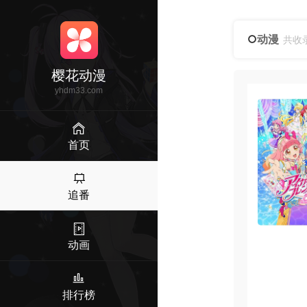
动漫
共收
樱花动漫
yhdm33.com
首页
追番
动画
排行榜