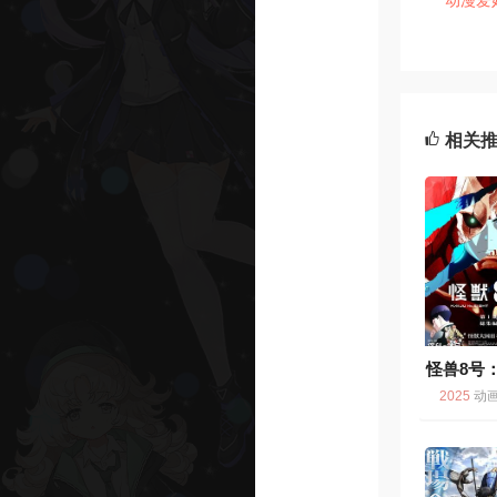
相关
怪兽8号
务
8
2025
动画