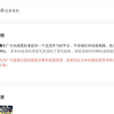
批量复制
说明
漫
给广大动漫爱好者提供一个交流学习的平台，不存储任何动漫视频，也
网站。
若本站收录的资源无意侵犯了贵司版权，请发送邮件到网站底部邮
力为广大漫迷们提供最新好看的动漫资源，如果您认为本站能给您带来快
好者~
推荐