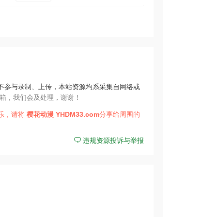
不参与录制、上传，本站资源均系采集自网络或
箱，我们会及处理，谢谢！
乐，请将
樱花动漫
YHDM33.com
分享给周围的
违规资源投诉与举报