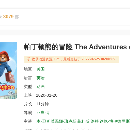
3079
录
部
帕丁顿熊的冒险 The Adventures of
收录动漫资源
3
个，最后更新于
2022-07-25 06:00:09
地区：
美国
语言：
英语
类型：
动画
上映：
2020-01-20
片长：
11分钟
导演：
亚当·肖
主演：
本·卫肖
莫温娜·班克斯
菲利斯·洛根
达伦·博伊德
里斯