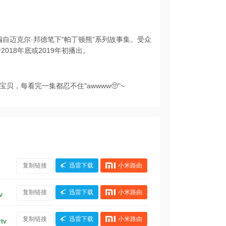
改编自迈克尔·邦德笔下“帕丁顿熊”系列故事集。受众
018年底或2019年初播出。
贝，每看完一集都忍不住"awwww🥺"~
复制链接
迅雷下载
小米路由
复制链接
迅雷下载
小米路由
v
复制链接
迅雷下载
小米路由
tv