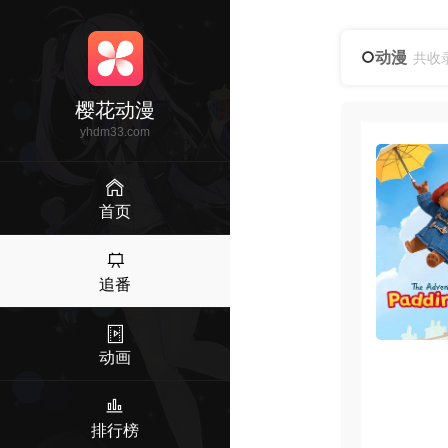
动漫
共收
樱花动漫
yhdm33.com
首页
追番
动画
排行榜