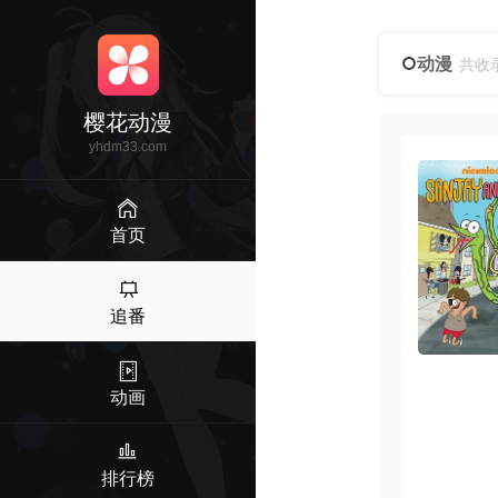
动漫
共收
樱花动漫
yhdm33.com
首页
追番
动画
排行榜