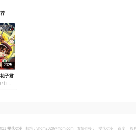
推荐
2025
年花子君
4
打包 / 动画
2021
樱花动漫
邮箱：
yhdm2028@fftom.com
友情链接：
樱花动漫
百度
搜