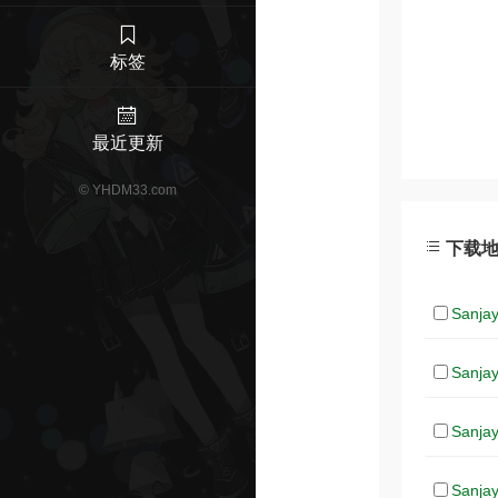
标签
最近更新
©
YHDM33.com
下载
Sanja
Sanja
Sanja
Sanja