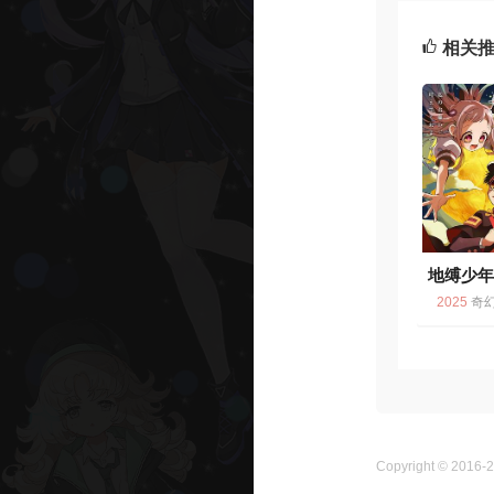
相关
地缚少
8.
2025
奇幻 / 
Copyright © 2016-