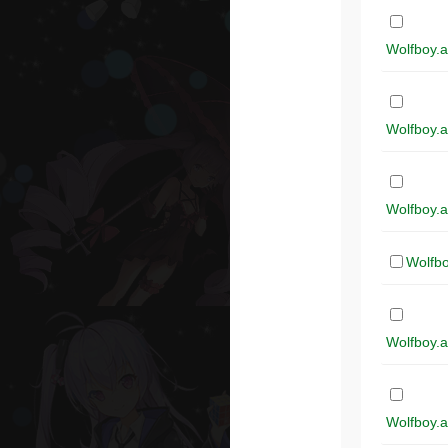
Wolfboy.
Wolfboy.
Wolfboy.
Wolfb
Wolfboy.
Wolfboy.