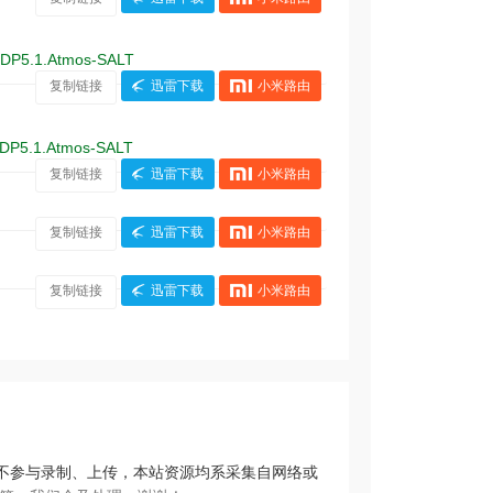
.DDP5.1.Atmos-SALT
复制链接
迅雷下载
小米路由
.DDP5.1.Atmos-SALT
复制链接
迅雷下载
小米路由
复制链接
迅雷下载
小米路由
复制链接
迅雷下载
小米路由
不参与录制、上传，本站资源均系采集自网络或