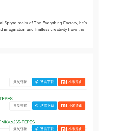
al Spryte realm of The Everything Factory, he’s
id imagination and limitless creativity have the
复制链接
迅雷下载
小米路由
4-TEPES
复制链接
迅雷下载
小米路由
DV.MKV.x265-TEPES
复制链接
迅雷下载
小米路由