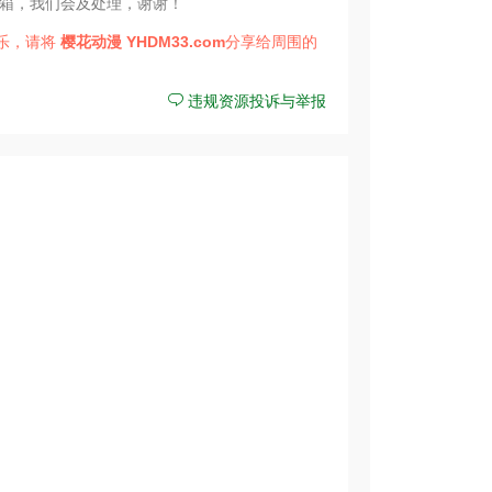
箱，我们会及处理，谢谢！
乐，请将
樱花动漫
YHDM33.com
分享给周围的
违规资源投诉与举报