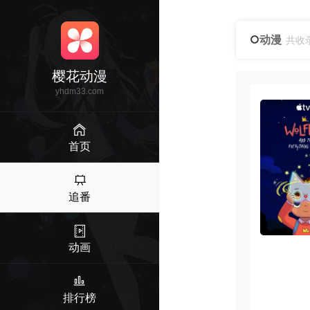
动漫
共收
樱花动漫
yhdm33.com
首页
追番
动画
排行榜