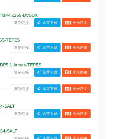
DV.MP4.x265-DVSUX
复制链接
迅雷下载
小米路由
265-TEPES
复制链接
迅雷下载
小米路由
.DDP5.1.Atmos-TEPES
复制链接
迅雷下载
小米路由
复制链接
迅雷下载
小米路由
64-SALT
复制链接
迅雷下载
小米路由
264-SALT
复制链接
迅雷下载
小米路由