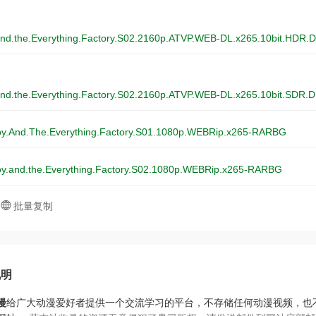
and.the.Everything.Factory.S02.2160p.ATVP.WEB-DL.x265.10bit.HDR
and.the.Everything.Factory.S02.2160p.ATVP.WEB-DL.x265.10bit.SDR
oy.And.The.Everything.Factory.S01.1080p.WEBRip.x265-RARBG
oy.and.the.Everything.Factory.S02.1080p.WEBRip.x265-RARBG
批量复制
说明
漫
给广大动漫爱好者提供一个交流学习的平台，不存储任何动漫视频，也