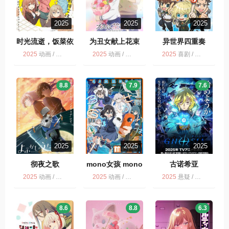
2025
2025
2025
时光流逝，饭菜依
为丑女献上花束
异世界四重奏
旧美味
2025
动画 / 多版 / 喜剧 / 剧情
2025
动画 / 为丑女献上花束 / 多版
2025
喜剧 / 日语无字 / 异世界四重奏 第3季 / 动画 / 多版
8.8
7.9
7.6
2025
2025
2025
彻夜之歌
mono女孩 mono
古诺希亚
2025
动画 / 彻夜之歌 第2季 / 多版
2025
动画 / 多版 / mono女孩
2025
悬疑 / 多版 / 动画
8.6
8.8
6.3