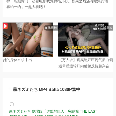
得…能跟你们一起看电影我觉得很开心。如果之后还有续集的话
再约一约，一起去看吧！ ……
黒ネズミたち MP4 Baha 1080P繁中
黒ネズミたち 劇場版「進擊的巨人」完結篇 THE LAST