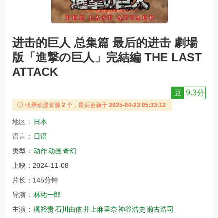
进击的巨人 总集篇 最后的进击 劇場
版「進撃の巨人」完結編 THE LAST
ATTACK
豆
9.3分
收录动漫资源
2
个，最后更新于
2025-04-23 05:33:12
地区：
日本
语言：
日语
类型：
动作
动画
奇幻
上映：
2024-11-08
片长：
145分钟
导演：
林祐一郎
主演：
梶裕贵
石川由依
井上麻里奈
神谷浩史
濑古浩司