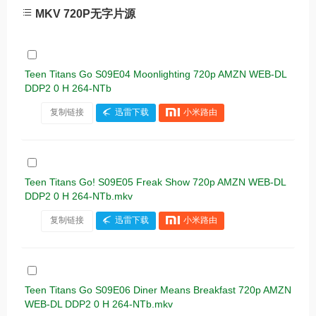
MKV 720P无字片源
Teen Titans Go S09E04 Moonlighting 720p AMZN WEB-DL
DDP2 0 H 264-NTb
复制链接
迅雷下载
小米路由
Teen Titans Go! S09E05 Freak Show 720p AMZN WEB-DL
DDP2 0 H 264-NTb.mkv
复制链接
迅雷下载
小米路由
Teen Titans Go S09E06 Diner Means Breakfast 720p AMZN
WEB-DL DDP2 0 H 264-NTb.mkv