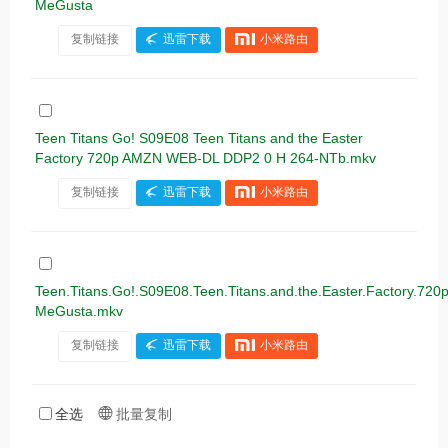
MeGusta
复制链接
迅雷下载
小米路由
Teen Titans Go! S09E08 Teen Titans and the Easter
Factory 720p AMZN WEB-DL DDP2 0 H 264-NTb.mkv
复制链接
迅雷下载
小米路由
Teen.Titans.Go!.S09E08.Teen.Titans.and.the.Easter.Factory.72
MeGusta.mkv
复制链接
迅雷下载
小米路由
全选
批量复制