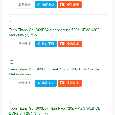
复制链接
迅雷下载
小米路由
Teen.Titans.Go!.S09E04.Moonlighting.720p.HEVC.x265-
MeGusta (2).mkv
复制链接
迅雷下载
小米路由
Teen.Titans.Go!.S09E05.Freak.Show.720p.HEVC.x265-
MeGusta.mkv
复制链接
迅雷下载
小米路由
Teen Titans Go! S09E07 High Five 720p AMZN WEB-DL
DDP2 0 H 264-NTb.mkv