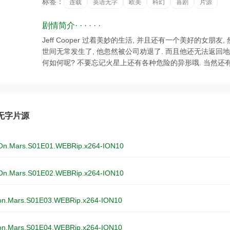
标签：
连载
英语无字
欧美
科幻
喜剧
片源
剧情简介· · · · · ·
Jeff Cooper 过着美妙的生活, 并且还有一个美好的女朋
世间无常发生了, 他忽然被公司劝退了. 而且他还无法返回地
何如何呢? 不要忘记火星上还有各种危险的异形哦. 当然还
 无字片源
.On.Mars.S01E01.WEBRip.x264-ION10
.On.Mars.S01E02.WEBRip.x264-ION10
.on.Mars.S01E03.WEBRip.x264-ION10
.on.Mars.S01E04.WEBRip.x264-ION10