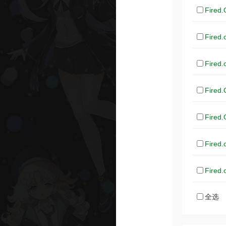
Fired
Fired
Fired
Fired
Fired
Fired
Fired
全选