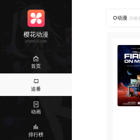
动漫
共收
樱花动漫
yhdm33.com
首页
追番
动画
排行榜