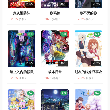
2025
2025
2025
炎炎消防队
数码兽
致不灭的你
BEATBREAK
2025
多版 / 动画 / 灾难 / 奇幻
2025
多版 / 动画
2025
致不灭的你 第3季 / 奇幻 / 多版 / 动画
DIGIMON
BEATBREAK
8.0
8.0
6.1
2025
2025
2025
禁止入內的鼹鼠
坂本日常
朋友的妹妹只喜欢
烦我
2025
动画 / 多版 / 禁止入內的鼹鼠
2025
动画 / 多版
2025
多版 / 动画 / 朋友的妹妹只喜欢烦我
7.7
6.0
6.0