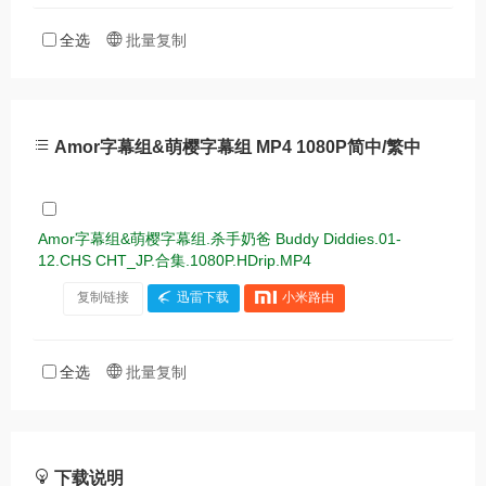
全选
批量复制
Amor字幕组&萌樱字幕组 MP4 1080P简中/繁中
Amor字幕组&萌樱字幕组.杀手奶爸 Buddy Diddies.01-
12.CHS CHT_JP.合集.1080P.HDrip.MP4
复制链接
迅雷下载
小米路由
全选
批量复制
下载说明