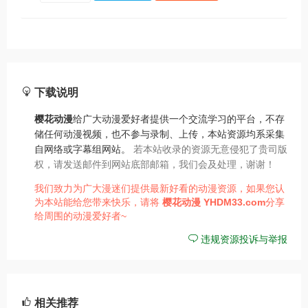
下载说明
樱花动漫
给广大动漫爱好者提供一个交流学习的平台，不存
储任何动漫视频，也不参与录制、上传，本站资源均系采集
自网络或字幕组网站。
若本站收录的资源无意侵犯了贵司版
权，请发送邮件到网站底部邮箱，我们会及处理，谢谢！
我们致力为广大漫迷们提供最新好看的动漫资源，如果您认
为本站能给您带来快乐，请将
樱花动漫
YHDM33.com
分享
给周围的动漫爱好者~
违规资源投诉与举报
相关推荐