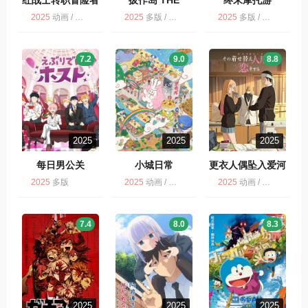
红战士转职冒险者
拔作岛 THE
终末摩托游
ANIMATION ぬき
2025
动画 / 多版
2025
多版 / 动画
2025
多版 / 动画 / 终末摩托游
たし
7.2
9.0
8.8
2025
2025
2025
每日男公关
小城日常
更衣人偶坠入爱河
2025
多版
2025
动画 / 喜剧 / 多版
2025
动画 / 爱情 / 多版
7.4
8.0
8.3
2025
2025
2025