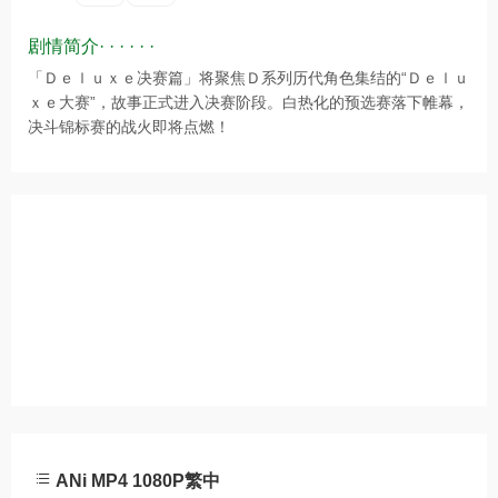
剧情简介· · · · · ·
「Ｄｅｌｕｘｅ决赛篇」将聚焦Ｄ系列历代角色集结的“Ｄｅｌｕ
ｘｅ大赛”，故事正式进入决赛阶段。白热化的预选赛落下帷幕，
决斗锦标赛的战火即将点燃！
ANi MP4 1080P繁中