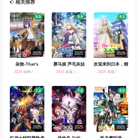
相关推荐
6.5
8.9
6.5
2025
2025
2025
杂旅-That’s
赛马娘 芦毛灰姑
欢迎来到日本，精
Journey- ざつ旅-
娘 ウマ娘 シンデ
灵小姐。
2025
动画 / 多版
2025
多版 / 动画
2025
多版 / 动画
That’s Journey-
レラグレイ
7.2
7.6
6.0
2025
2025
2025