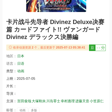
卡片战斗先导者 Divinez Deluxe决赛
篇 カードファイト!! ヴァンガード
Divinez デラックス決勝編
豆
- - 分
收录动漫资源
2
个，最后更新于
2025-07-13 05:38:41
地区：
日本
语言：
日语
类型：
动画
上映：
2025-07-05
片长：
导演：
主演：
宫田俊哉
大塚刚央
川岛零士
幸村惠理
进藤天音
小笠原仁
标签：
动画
多版