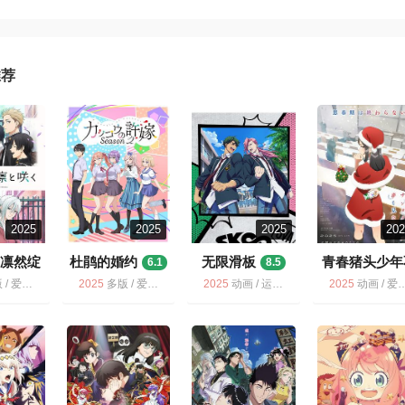
推荐
2025
2025
2025
20
朵凛然绽
杜鹃的婚约
无限滑板
青春猪头少年
6.1
8.5
会梦到圣诞服
.1
 / 动画 / 薰香花朵凛然绽放
2025
多版 / 爱情 / 动画 / 杜鹃的婚约 第2季
2025
动画 / 运动 / 多版
2025
动画 / 爱情 / 剧情 / 多版
郎
8.1