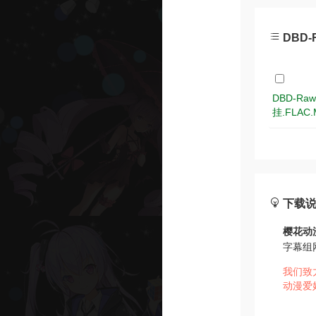
DBD-
DBD-Raw
挂.FLAC
下载
樱花动
字幕组
我们致
动漫爱