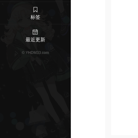
标签
最近更新
©
YHDM33.com