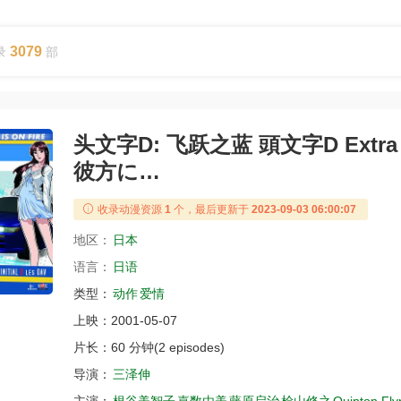
3079
录
部
头文字D: 飞跃之蓝 頭文字D Extr
彼方に…
收录动漫资源
1
个，最后更新于
2023-09-03 06:00:07
地区：
日本
语言：
日语
类型：
动作
爱情
上映：
2001-05-07
片长：
60 分钟(2 episodes)
导演：
三泽伸