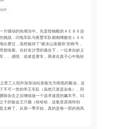
nn
动作
一片骚动的热潮当中。先是怪物般的ＡＥ８６连
的挑战，闪电车队与夜婴车队都相继败在ＬＡＮ
海比赛过，虽然输掉了“碓冰山道最快”的称号，
而烦恼着。在好友沙雪的撮合下，一位来自妙义
车……感情、或者是赛车，两者在真子心中孰轻
度之星三人组外加加油站老板沦为彻底的酱油，这
了不可一世的帝王车队（虽然只算是杂鱼），同
摒除杂念之后继续做一个追求速度的飙车手。01
之子的钣金王汗颜（哈哈哈，这集里原画特别
是太棒了。从第一季开始，真的是每一部的画风