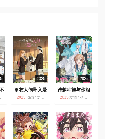
25
2025
2025
不
更衣人偶坠入爱
跨越种族与你相
女
河
恋
8.8
6.8
2025
动画 / 爱情 / 多版
2025
爱情 / 动画 / 多版 / 跨越种族与你相恋 / 剧情