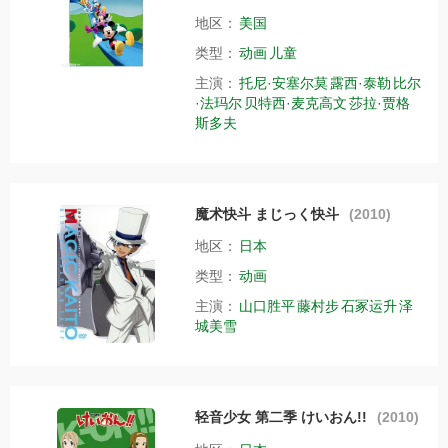
地区：
美国
类型：
动画
儿童
主演：
托尼·安塞尔莫
露西·泰勒
比尔
·法玛尔
贝特西·麦克高文
莎拉·贾格
斯多夫
魔术快斗 まじっく快斗
(2010)
地区：
日本
类型：
动画
主演：
山口胜平
藤村步
石冢运升
泽
城美雪
轻音少女 第二季 けいおん!!
(2010)