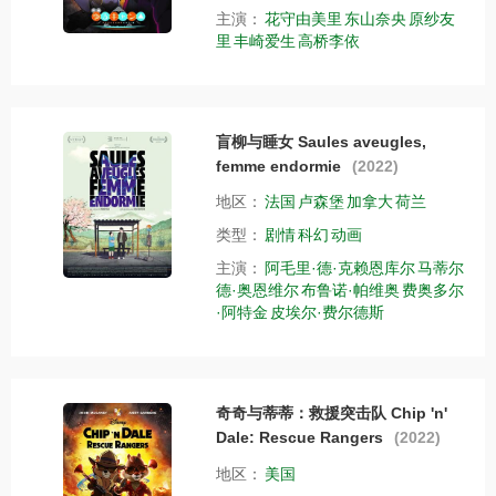
主演：
花守由美里
东山奈央
原纱友
里
丰崎爱生
高桥李依
盲柳与睡女 Saules aveugles,
femme endormie
(2022)
地区：
法国
卢森堡
加拿大
荷兰
类型：
剧情
科幻
动画
主演：
阿毛里·德·克赖恩库尔
马蒂尔
德·奥恩维尔
布鲁诺·帕维奥
费奥多尔
·阿特金
皮埃尔·费尔德斯
奇奇与蒂蒂：救援突击队 Chip 'n'
Dale: Rescue Rangers
(2022)
地区：
美国