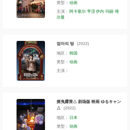
类型：
动画
主演：
阿卡塞尔·亨涅
伊内·玛丽·维
尔曼
엄마의 땅
(2022)
地区：
韩国
类型：
动画
主演：
摇曳露营△ 剧场版 映画 ゆるキャン
△
(2022)
地区：
日本
类型：
动画