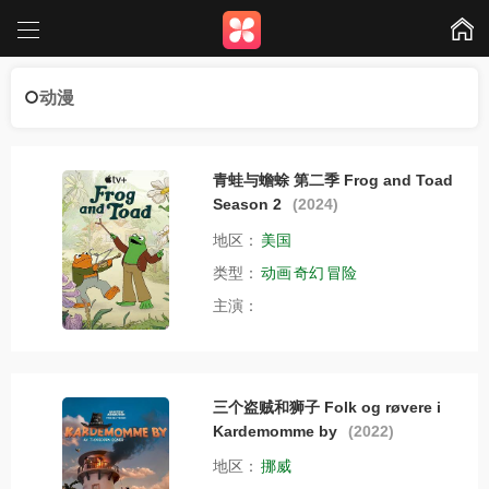
动漫
青蛙与蟾蜍 第二季 Frog and Toad
Season 2
(2024)
地区：
美国
类型：
动画
奇幻
冒险
主演：
三个盗贼和狮子 Folk og røvere i
Kardemomme by
(2022)
地区：
挪威