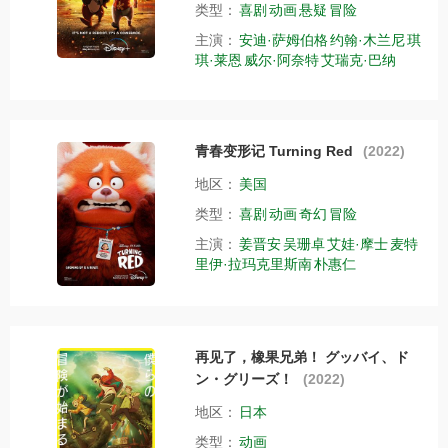
类型：
喜剧
动画
悬疑
冒险
主演：
安迪·萨姆伯格
约翰·木兰尼
琪
琪·莱恩
威尔·阿奈特
艾瑞克·巴纳
青春变形记 Turning Red
(2022)
地区：
美国
类型：
喜剧
动画
奇幻
冒险
主演：
姜晋安
吴珊卓
艾娃·摩士
麦特
里伊·拉玛克里斯南
朴惠仁
再见了，橡果兄弟！ グッバイ、ド
ン・グリーズ！
(2022)
地区：
日本
类型：
动画