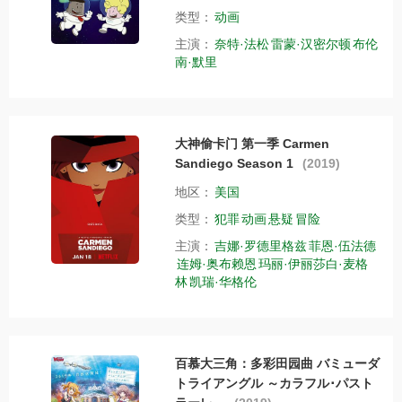
类型：
动画
主演：
奈特·法松
雷蒙·汉密尔顿
布伦
南·默里
大神偷卡门 第一季 Carmen
Sandiego Season 1
(2019)
地区：
美国
类型：
犯罪
动画
悬疑
冒险
主演：
吉娜·罗德里格兹
菲恩·伍法德
连姆·奥布赖恩
玛丽·伊丽莎白·麦格
林
凯瑞·华格伦
百慕大三角：多彩田园曲 バミューダ
トライアングル ～カラフル･パスト