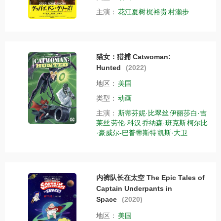
主演：
花江夏树
梶裕贵
村瀬步
猫女：猎捕 Catwoman:
Hunted
(2022)
地区：
美国
类型：
动画
主演：
斯蒂芬妮·比翠丝
伊丽莎白·吉
莱丝
劳伦·科汉
乔纳森·班克斯
柯尔比
·豪威尔-巴普蒂斯特
凯斯·大卫
内裤队长在太空 The Epic Tales of
Captain Underpants in
Space
(2020)
地区：
美国