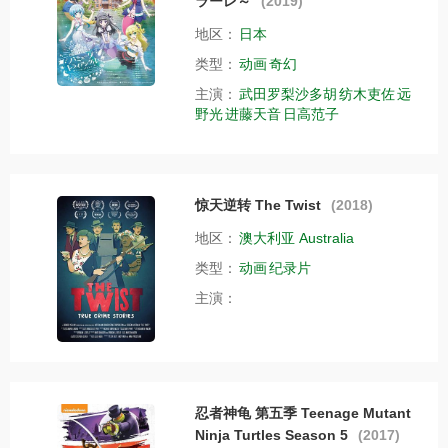
ラーレ～
(2019)
地区：
日本
类型：
动画
奇幻
主演：
武田罗梨沙多胡
纺木吏佐
远
野光
进藤天音
日高范子
惊天逆转 The Twist
(2018)
地区：
澳大利亚 Australia
类型：
动画
纪录片
主演：
忍者神龟 第五季 Teenage Mutant
Ninja Turtles Season 5
(2017)