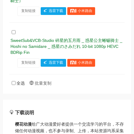
騎士）
复制链接
迅雷下载
小米路由
SweetSub&VCB-Studio 碎星的五月雨 _ 惑星公主蜥蜴骑士 _
Hoshi no Samidare _ 惑星のさみだれ 10-bit 1080p HEVC
BDRip Fin
复制链接
迅雷下载
小米路由
全选
批量复制
下载说明
樱花动漫
给广大动漫爱好者提供一个交流学习的平台，不存
储任何动漫视频，也不参与录制、上传，本站资源均系采集