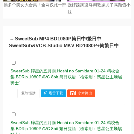
SweetSub MP4 BD1080P简日中/繁日中
SweetSub&VCB-Studio MKV BD1080P+简繁日中
SweetSub.碎星的五月雨.Hoshi no Samidare.01-24 精校合
集.BDRip.1080P.AVC 8bit.简日双语（检索用：惑星公主蜥蜴
骑士）
复制链接
迅雷下载
小米路由
SweetSub.碎星的五月雨.Hoshi no Samidare.01-24 精校合
集.BDRip.1080P.AVC 8bit.繁日雙語（檢索用：惑星公主蜥蜴