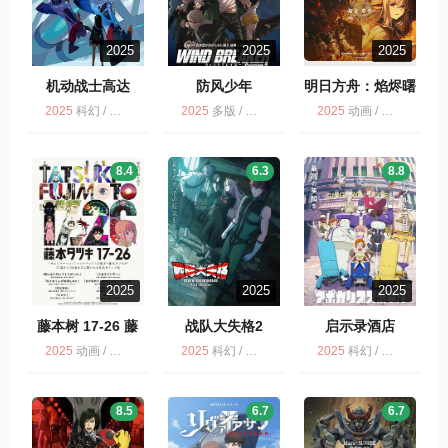
2025
2025
2025
机动战士高达
防风少年
明日方舟：焰烬曙
明
2025
科幻 / 动画 / 多版
2025
多版 / 剧情 / 动画 / 动作
2025
动画 / 多版 / 科幻 / 动作
8.4
6.3
8.8
2025
2025
2025
藤本树 17-26 藤
战队大失格2
启示录酒店
本タツキ 17-26
2025
动画 / 多版 / 奇幻 / 剧情 / 科幻 / 藤本树 17-26
2025
科幻 / 奇幻 / 战队大失格 第2季 / 动画 / 动作 / 冒险 / 多版 / 喜剧
2025
科幻 / 动画 / 启示录酒店 / 灾难 / 多版
8.5
6.7
6.7