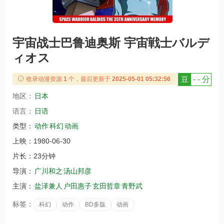
宇宙战士巴鲁迪奥斯 宇宙戦士バルデ
ィオス
豆
- - 分
收录动漫资源
1
个，最后更新于
2025-05-01 05:32:56
地区：
日本
语言：
日语
类型：
动作
科幻
动画
上映：
1980-06-30
片长：
23分钟
导演：
广川和之
汤山邦彦
主演：
盐泽兼人
户田惠子
玄田哲章
青野武
标签：
科幻
动作
BD多版
动画