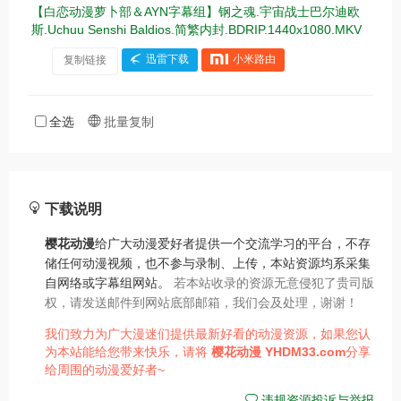
【白恋动漫萝卜部＆AYN字幕组】钢之魂.宇宙战士巴尔迪欧
斯.Uchuu Senshi Baldios.简繁内封.BDRIP.1440x1080.MKV
复制链接
迅雷下载
小米路由
全选
批量复制
下载说明
樱花动漫
给广大动漫爱好者提供一个交流学习的平台，不存
储任何动漫视频，也不参与录制、上传，本站资源均系采集
自网络或字幕组网站。
若本站收录的资源无意侵犯了贵司版
权，请发送邮件到网站底部邮箱，我们会及处理，谢谢！
我们致力为广大漫迷们提供最新好看的动漫资源，如果您认
为本站能给您带来快乐，请将
樱花动漫
YHDM33.com
分享
给周围的动漫爱好者~
违规资源投诉与举报