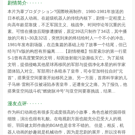
剧情简介· · · · · ·
本片为葦プロダクション?国際映画制作、1980-1981年放送的
日本机器人动画。在超级机器人的传统内核下，剧情一定程度上
向高年龄层靠拢，不乏军国主义、核战争、时间悖论等沉重的元
素。可惜在播放后期惨遭腰斩，原定39话只制作了34话，其中播
放的只有1~30及32话，突然到来的终结给时人一个不小的冲击。
1981年发布剧场版，在总集篇的基础上给了故事一个结尾，但已
经与TV版的构想有所偏离……【剧情梗概】恒星索尔的第一行星
S-1曾有高度繁荣的文明，却因放射能污染濒临灭亡。为了延续
文明，提倡侵略其他星球再移民的军部与提倡净化本星的科学家
团体陷入对立。军部用计杀暗杀了皇帝，司令官加特拉自封"元
首"，搭乘亚空间要塞开始移民之旅。另一方面，首席科学家的儿
子马林·雷刚不仅被诬陷杀害皇帝，还遭丧父之痛。为了报仇，他
搭乘亚空间战斗机"燃烧脉冲号"与亚空间要塞挑战，结果...
漫友点评· · · · · ·
作为科幻动画也有很多完成度很高的小故事，角色也被挖掘得很
细致，演出也很有礼貌。在电视剧方面也能充分忍受大人的视
听。羽田健太郎作曲的BGM也是非常不错的。 但是，相反，机
器人动画的妙趣就是机械动作，因为是悲剧的展开，所以没有得