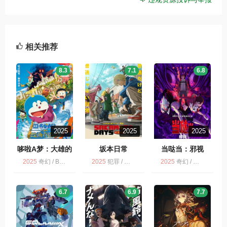
相关推荐
8.3
7.1
6.8
2025
2025
2025
哆啦A梦：大雄的
坂本日常
当哒当：邪视
绘画奇遇记 映画
2025
奇幻 / BD多版 / 动画 / 冒险 / 喜剧
2025
犯罪 / 惊悚 / 喜剧 / 动作 / 冒险 / 动画 / 多版
2025
奇幻 / 多版 / 喜剧 / 动画 / 动作
ドラえもん のび
太の絵世界物語
6.7
6.9
7.7