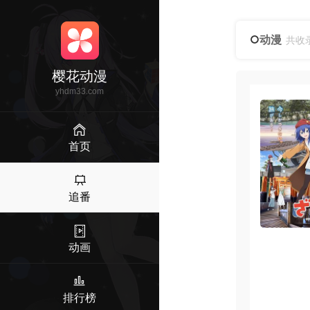
动漫
共收
樱花动漫
yhdm33.com
首页
追番
动画
排行榜