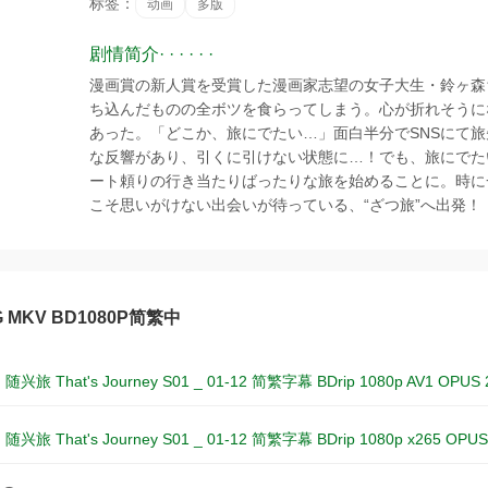
标签：
动画
多版
剧情简介· · · · · ·
漫画賞の新人賞を受賞した漫画家志望の女子大生・鈴ヶ森
ち込んだものの全ボツを食らってしまう。心が折れそうに
あった。「どこか、旅にでたい…」面白半分でSNSにて
な反響があり、引くに引けない状態に…！でも、旅にでた
ート頼りの行き当たりばったりな旅を始めることに。時に
こそ思いがけない出会いが待っている、“ざつ旅”へ出発！
G MKV BD1080P简繁中
 随兴旅 That's Journey S01 _ 01-12 简繁字幕 BDrip 1080p AV1 OPUS 
 随兴旅 That's Journey S01 _ 01-12 简繁字幕 BDrip 1080p x265 OPUS