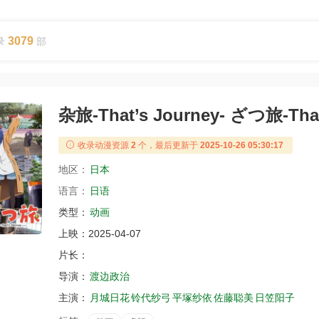
3079
录
部
杂旅-That’s Journey- ざつ旅-That
收录动漫资源
2
个，最后更新于
2025-10-26 05:30:17
地区：
日本
语言：
日语
类型：
动画
上映：
2025-04-07
片长：
导演：
渡边政治
主演：
月城日花
铃代纱弓
平塚纱依
佐藤聪美
日笠阳子