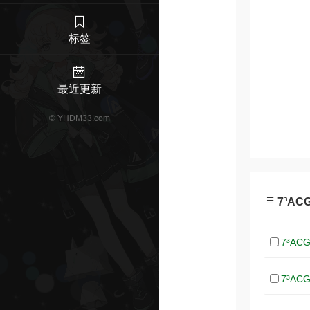
标签
最近更新
©
YHDM33.com
7³AC
7³ACG
7³ACG