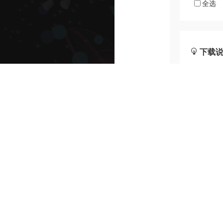
全选
下载
樱花动
字幕组
我们致
动漫爱
相关