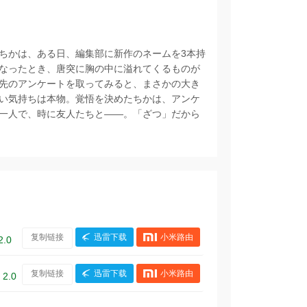
ちかは、ある日、編集部に新作のネームを3本持
なったとき、唐突に胸の中に溢れてくるものが
旅先のアンケートを取ってみると、まさかの大き
い気持ちは本物。覚悟を決めたちかは、アンケ
一人で、時に友人たちと――。「ざつ」だから
复制链接
迅雷下载
小米路由
2.0
复制链接
迅雷下载
小米路由
 2.0