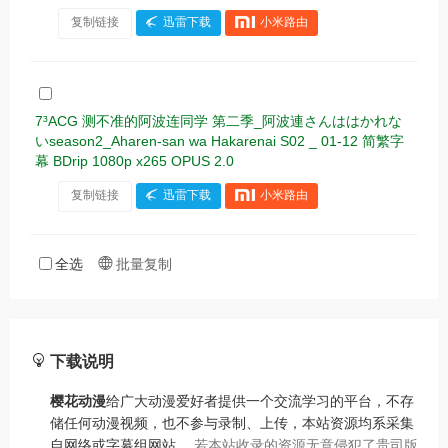
复制链接
迅雷下载
小米路由
7³ACG 测不准的阿波连同学 第二季_阿波連さんははかれな
いseason2_Aharen-san wa Hakarenai S02 _ 01-12 简繁字
幕 BDrip 1080p x265 OPUS 2.0
复制链接
迅雷下载
小米路由
全选
批量复制
下载说明
樱花动漫
给广大动漫爱好者提供一个交流学习的平台，不存
储任何动漫视频，也不参与录制、上传，本站资源均系采集
自网络或字幕组网站。
若本站收录的资源无意侵犯了贵司版