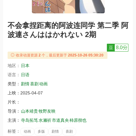
不会拿捏距离的阿波连同学 第二季 阿
波連さんははかれない 2期
豆
8.0分
收录动漫资源
2
个，最后更新于
2025-10-26 05:30:20
地区：
日本
语言：
日语
类型：
剧情
喜剧
动画
上映：
2025-04-07
片长：
导演：
山本靖贵
牧野友映
主演：
寺岛拓笃
水濑祈
市道真央
柿原彻也
标签：
动画
多版
剧情
喜剧