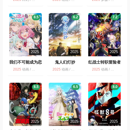
8.5
6.2
7.2
2025
2025
2025
我们不可能成为恋
鬼人幻灯抄
红战士转职冒险者
人！绝对不行。
2025
动画 / 多版
2025
动画 / 多版 / 剧情 / 奇幻 / 鬼人幻灯抄
2025
动画 / 多版
8.5
6.5
8.0
2025
2025
2025