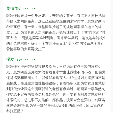
剧情简介· · · · · ·
阿波连玲奈是一个身材娇小，安静的女孩子，有点不太擅长把握
与他人之间的距离。这让坐在隔壁座位的来堂同学，总觉得到有
种距离感。有一天，来堂同学捡起了阿波连同学掉在地上的橡
皮，以此为契机两人之间的距离开始急速接近！！“时而太远”“时
而太近”，阿波连同学难以预测。迎来新学期后，这次连与转校生
的距离也把握不好了！？在各种意义上“测不准”的紧贴系？青春
爱情喜剧的大幕再次拉开！
漫友点评· · · · · ·
阿波连的漫画带给我过很多欢乐，虽然结局有点平淡但没有烂
尾，虽然阿波连外貌太幼看着像小学生让我嗑不动cp线，但感觉
还是搞笑和脑洞为主，就像我看辉夜大小姐也是因为搞笑而不是
感情线，而且主角团性格都很好，看着很多人因为幼女形象就批
判打低分让我这个漫画就追的老粉有点难过。动画第一季虽然制
作飘忽不定有两集脸走形像外包的，但只要看着阿波连就觉得尸
体暖暖的。总之瑕不掩瑜的一部作品，漫画全套也买啦，动画当
然也会追啦~因为第一部的评分比我预期的低很多，所以我通通
都打五星了