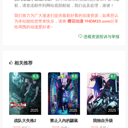
权，请发送邮件到网站底部邮箱，我们会及处理，谢谢！
我们致力为广大漫迷们提供最新好看的动漫资源，如果您认
为本站能给您带来快乐，请将
樱花动漫
YHDM33.com
分享
给周围的动漫爱好者~
违规资源投诉与举报
相关推荐
6.3
8.0
8.7
2025
2025
2025
战队大失格2
禁止入內的鼹鼠
我独自升级
2025
科幻 / 奇幻 / 战队大失格 第2季 / 动画 / 动作 / 冒险 / 多版 / 喜剧
2025
动画 / 多版 / 禁止入內的鼹鼠
2025
多版 / 冒险 / 剧情 / 我独自升级 第2季 / 动作 / 动画 / 奇幻