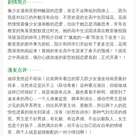
剧情简介· · · · · ·
像少女漫画里那种酸甜的恋爱，肯定不会降临到我身上……因为
我是对自己的外貌没有自信、不受欢迎的女高中生田端花。花虽
然憧憬着像少女漫画般的恋爱，但由于她总是消极思考，常常在
教室的角落里默默度过时光。她的高中生活因清晨在教室被校园
等级顶层的帅哥上野阳介目睹了“尴尬的一幕”而发生了改变！以
教室里的那件事为契机，阳介和同学们开始有了更多交流，花周
围渐渐热闹起来！孤独的丧女高中生迎来了春天的预感！？搞笑
之中再搞笑，偶尔心跳加速的新型校园恋爱喜剧，正式开课！！
漫友点评· · · · · ·
做得竟然还不错诶！比前两年看过的那几部少女漫改动画质量好
得多，当然肯定是比不上《跃动青春》这种重点项目，但能做成
这样已经很好了，就是画面有点灰，颜色看着不鲜明。感受到了
凑未来的用心，一个人身兼监督、脚本和演出，感动🥹男主是很
少见的风早系男生，但比风早更主动、更敞亮，所以两个人的恋
情也进展的很水到渠成，没有《好想告诉你》那种气到无语的感
觉。男主是个好男孩，有礼貌、有边界感、不会以貌取人，女主
也是个好孩子，虽然偶尔自卑，但不会让自己陷在自卑的情绪
里，两个人就是超级般配的一对小情侣啊！！