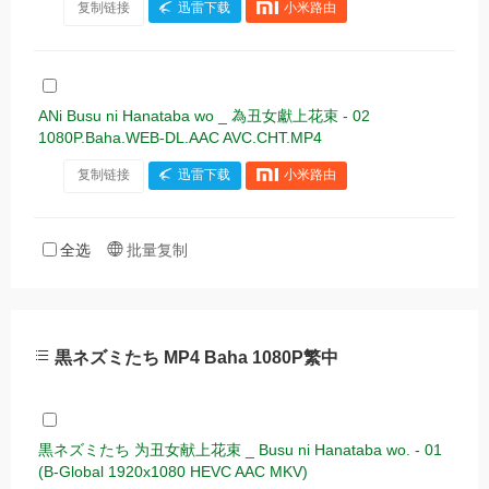
复制链接
迅雷下载
小米路由
ANi Busu ni Hanataba wo _ 為丑女獻上花束 - 02
1080P.Baha.WEB-DL.AAC AVC.CHT.MP4
复制链接
迅雷下载
小米路由
全选
批量复制
黒ネズミたち MP4 Baha 1080P繁中
黒ネズミたち 为丑女献上花束 _ Busu ni Hanataba wo. - 01
(B-Global 1920x1080 HEVC AAC MKV)