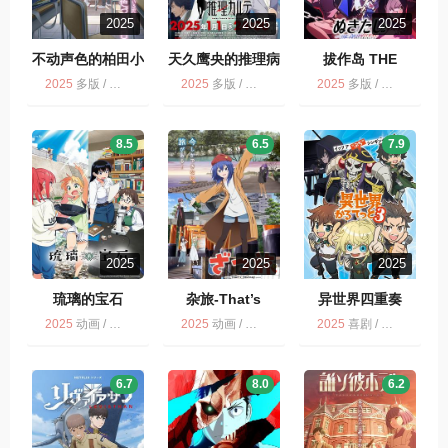
2025
2025
2025
不动声色的柏田小
天久鹰央的推理病
拔作岛 THE
姐与喜形于色的太
历表
ANIMATION ぬき
2025
多版 / 动画
2025
多版 / 动画 / 天久鹰央的推理病历表
2025
多版 / 动画
田君
たし
8.5
6.5
7.9
2025
2025
2025
琉璃的宝石
杂旅-That’s
异世界四重奏
Journey- ざつ旅-
2025
动画 / 瑠璃的宝石 / 多版
2025
动画 / 多版
2025
喜剧 / 日语无字 / 异世界四重奏 第3季 / 动画 / 多版
That’s Journey-
6.7
8.0
6.2