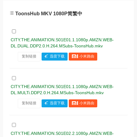
ToonsHub MKV 1080P简繁中
CITY.THE.ANIMATION.S01E01.1.1080p.AMZN.WEB-
DL.DUAL.DDP2.0.H.264.MSubs-ToonsHub.mkv
复制链接
迅雷下载
小米路由
CITY.THE.ANIMATION.S01E01.1.1080p.AMZN.WEB-
DL.MULTi.DDP2.0.H.264.MSubs-ToonsHub.mkv
复制链接
迅雷下载
小米路由
CITY.THE.ANIMATION.S01E02.2.1080p.AMZN.WEB-