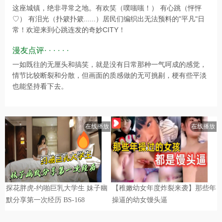
这座城镇，绝非寻常之地。有欢笑（噗嗤嗤！） 有心跳（怦怦
♡） 有泪光（扑簌扑簌......）居民们编织出无法预料的"平凡"日
常！欢迎来到心跳连发的奇妙CITY！
漫友点评· · · · · ·
一如既往的无厘头和搞笑，就是没有日常那种一气呵成的感觉，
情节比较断裂和分散，但画面的质感做的无可挑剔，梗有些平淡
也能坚持看下去。