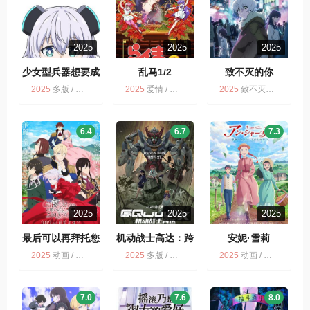
2025
2025
2025
少女型兵器想要成
乱马1/2
致不灭的你
为家人
2025
多版 / 动画
2025
爱情 / 多版 / 动画
2025
致不灭的你 第3季 / 奇幻 / 多版 / 动画
6.4
6.7
7.3
2025
2025
2025
最后可以再拜托您
机动战士高达：跨
安妮·雪莉
一件事吗
时之战
2025
动画 / 多版
2025
多版 / 科幻 / 冒险 / 动画
2025
动画 / 多版 / 剧情
7.0
7.6
8.0