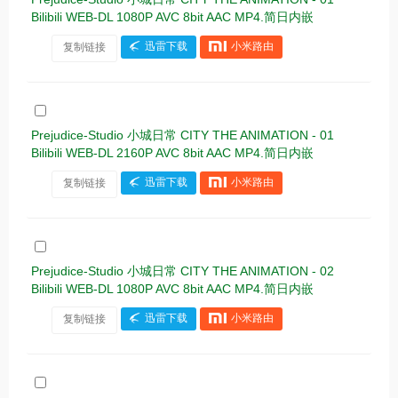
Bilibili WEB-DL 1080P AVC 8bit AAC MP4.简日内嵌
复制链接
迅雷下载
小米路由
Prejudice-Studio 小城日常 CITY THE ANIMATION - 01
Bilibili WEB-DL 2160P AVC 8bit AAC MP4.简日内嵌
复制链接
迅雷下载
小米路由
Prejudice-Studio 小城日常 CITY THE ANIMATION - 02
Bilibili WEB-DL 1080P AVC 8bit AAC MP4.简日内嵌
复制链接
迅雷下载
小米路由