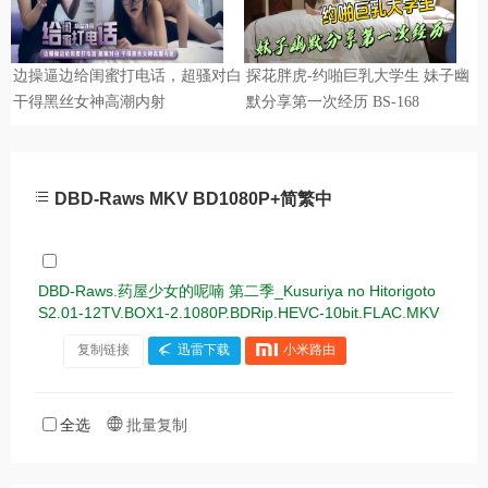
DBD-Raws MKV BD1080P+简繁中
DBD-Raws.药屋少女的呢喃 第二季_Kusuriya no Hitorigoto
S2.01-12TV.BOX1-2.1080P.BDRip.HEVC-10bit.FLAC.MKV
复制链接
迅雷下载
小米路由
全选
批量复制