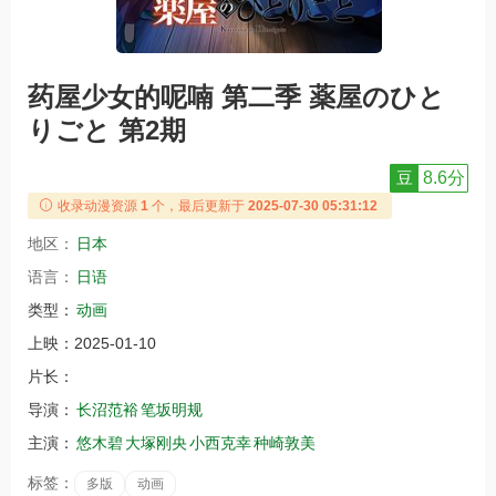
药屋少女的呢喃 第二季 薬屋のひと
りごと 第2期
豆
8.6分
收录动漫资源
1
个，最后更新于
2025-07-30 05:31:12
地区：
日本
语言：
日语
类型：
动画
上映：
2025-01-10
片长：
导演：
长沼范裕
笔坂明规
主演：
悠木碧
大塚刚央
小西克幸
种崎敦美
标签：
多版
动画