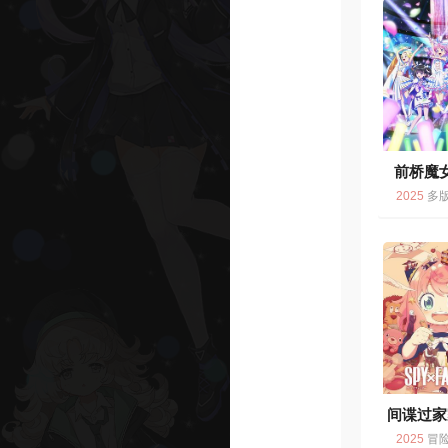
前桥魔
2025
多版
间谍过家
2025
冒险 / 动画 / 