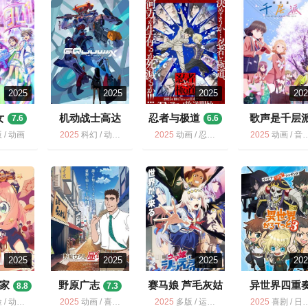
2025
2025
2025
20
女
机动战士高达
忍者与极道
歌声是千层
7.6
6.6
6.7
6.0
 / 动画
2025
科幻 / 动画 / 多版
2025
动画 / 忍者与极道 / 多版
2025
动画 / 音乐 / 歌声是千层派 / 多版
2025
2025
2025
20
家
野原广志
赛马娘 芦毛灰姑
异世界四重
8.8
7.3
娘 Part 2 ウマ娘
7.9
喜剧 / 爱情 / 多版
2025
动画 / 喜剧 / 野原广志 午餐流派 / 多版
2025
多版 / 运动 / 动画 / 剧情
2025
喜剧 / 日语无字 / 异世界四重奏 第3季 / 动画 / 多版