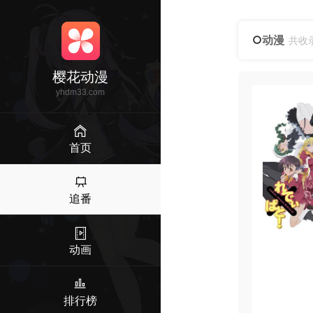
动漫
共收
樱花动漫
yhdm33.com
首页
追番
动画
排行榜