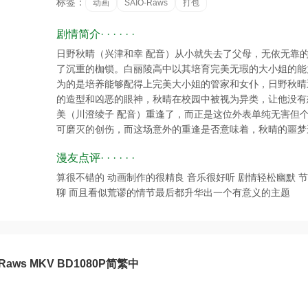
标签：
动画
SAIO-Raws
打包
剧情简介· · · · · ·
日野秋晴（兴津和幸 配音）从小就失去了父母，无依无靠
了沉重的枷锁。白丽陵高中以其培育完美无瑕的大小姐的能
为的是培养能够配得上完美大小姐的管家和女仆，日野秋晴
的造型和凶恶的眼神，秋晴在校园中被视为异类，让他没有
美（川澄绫子 配音）重逢了，而正是这位外表单纯无害但
可磨灭的创伤，而这场意外的重逢是否意味着，秋晴的噩梦
漫友点评· · · · · ·
算很不错的 动画制作的很精良 音乐很好听 剧情轻松幽默 
聊 而且看似荒谬的情节最后都升华出一个有意义的主题
-Raws MKV BD1080P简繁中