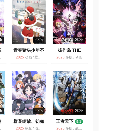
25
2025
2025
派
青春猪头少年不
拔作岛 THE
会梦到圣诞服女
ANIMATION ぬ
2025
动画 / 爱情 / 剧情 / 多版
2025
多版 / 动画
郎
きたし
8.1
7.6
25
2025
2025
奏
群花绽放、彷如
王者天下
9.1
修罗
7.0
2025
多版 / 动画 / 群花绽放、彷如修罗
2025
多版 / 战争 / 历史 / 动画