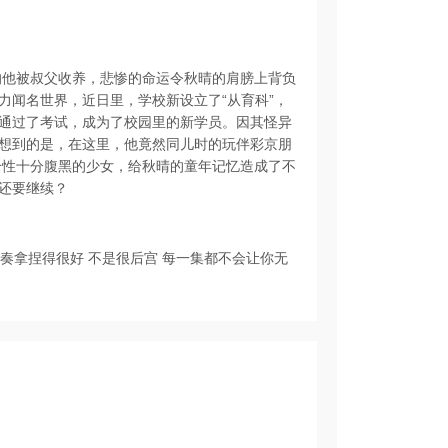
的他被叔父收养，悲惨的命运令秋晴的肩膀上背负
力闻名世界，近日里，学校新设立了“从育科”，
通过了考试，成为了校园里的新学员。因其怪异
想到的是，在这里，他竟然同儿时的玩伴彩京朋
个性十分腹黑的少女，给秋晴的童年记忆造成了不
还要继续？
节奏拿捏得很好 不是很后宫 每一集都不会让你无