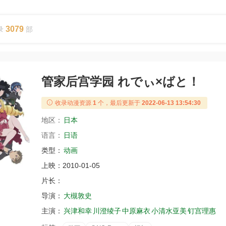
3079
录
部
管家后宫学园 れでぃ×ばと！
收录动漫资源
1
个，最后更新于
2022-06-13 13:54:30
地区：
日本
语言：
日语
类型：
动画
上映：
2010-01-05
片长：
导演：
大槻敦史
主演：
兴津和幸
川澄绫子
中原麻衣
小清水亚美
钉宫理惠