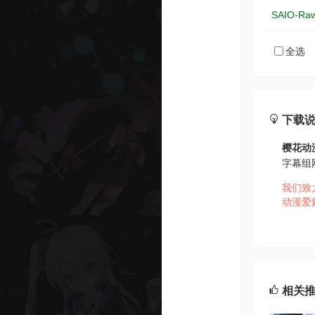
SAIO-Ra
全选
下载
樱花动
字幕组
我们致
动漫爱
相关