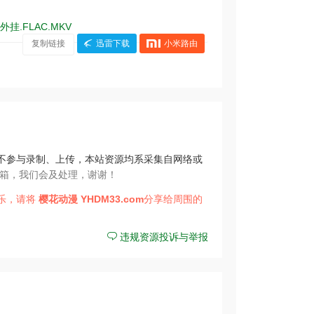
双语外挂.FLAC.MKV
复制链接
迅雷下载
小米路由
不参与录制、上传，本站资源均系采集自网络或
箱，我们会及处理，谢谢！
乐，请将
樱花动漫
YHDM33.com
分享给周围的
违规资源投诉与举报