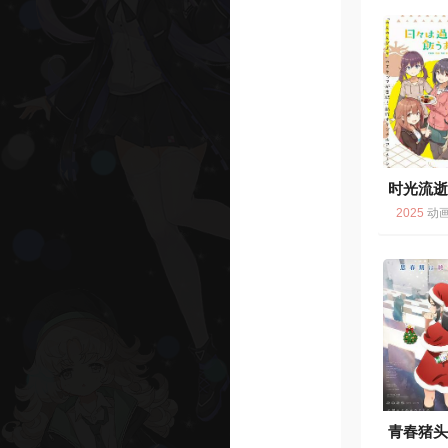
时光流
依旧美
2025
动画 / 多版
青春猪