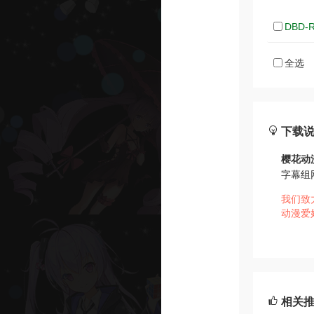
DBD-R
全选
下载
樱花动
字幕组
我们致
动漫爱
相关