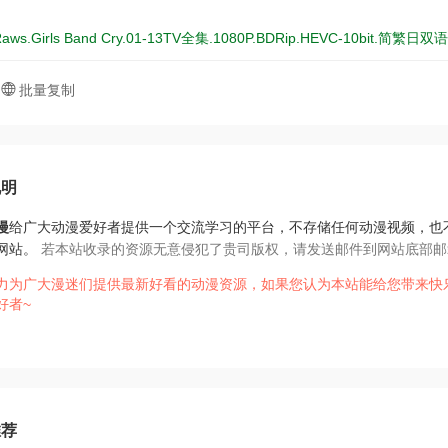
aws.Girls Band Cry.01-13TV全集.1080P.BDRip.HEVC-10bit.简繁日
批量复制
说明
漫
给广大动漫爱好者提供一个交流学习的平台，不存储任何动漫视频，也
网站。
若本站收录的资源无意侵犯了贵司版权，请发送邮件到网站底部邮
力为广大漫迷们提供最新好看的动漫资源，如果您认为本站能给您带来快
好者~
推荐