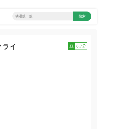
クライ
豆
8.7分