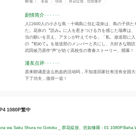
标签：
多版
动画
群花绽放、彷如修罗
剧情简介· · · · · ·
人口600人の小さな島・十鳴島に住む花奈は、島の子供
た。花奈の〝読み〟に人を惹きつける力を感じた瑞希は、
当の願いを言え、アタシが叶えてやる」「私、放送部に入
の〝初めて〟を放送部のメンバーと共にし、大好きな朗読
武田綾乃原作"声"が紡ぐ高校生の青春ストーリー、開幕！
漫友点评· · · · · ·
原来朗诵是这么热血的活动吗，不知道回家社有没有全国大
下了功夫，值得一追！
MP4 1080P繁中
ana wa Saku Shura no Gotoku _ 群花綻放、彷如修羅 - 01 1080P.Baha.