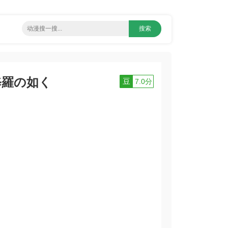
修羅の如く
豆
7.0分