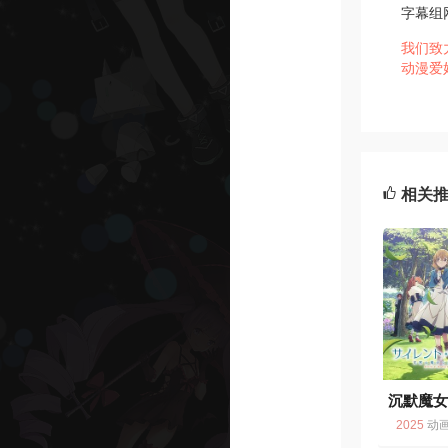
字幕组
我们致
动漫爱
相关
沉默魔
7.
2025
动画