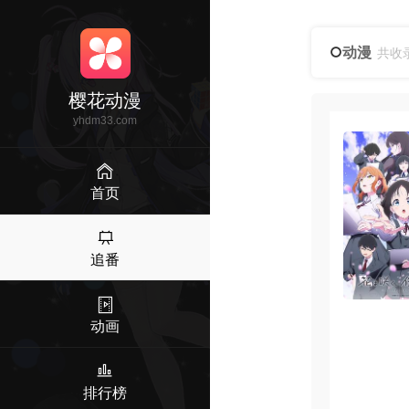
动漫
共收
樱花动漫
yhdm33.com
首页
追番
动画
排行榜