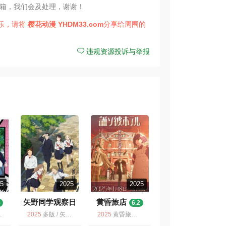
箱，我们会及处理，谢谢！
乐，请将
樱花动漫
YHDM33.com
分享给周围的
违规资源投诉与举报
25
2025
2025
矢野同学观察日
黄昏旅店
5
6.2
记
7.2
2025
多版 / 矢野同学观察日记 / 动画
2025
黄昏旅店 / 多版 / 动画