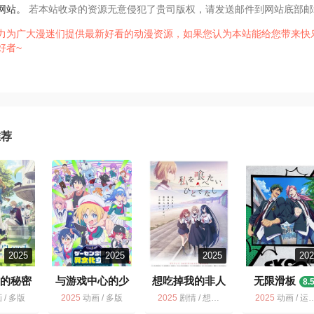
网站。
若本站收录的资源无意侵犯了贵司版权，请发送邮件到网站底部邮
力为广大漫迷们提供最新好看的动漫资源，如果您认为本站能给您带来快
好者~
推荐
2025
2025
2025
20
女的秘密
与游戏中心的少
想吃掉我的非人
无限滑板
8.
女异文化交流的
少女
5
8.1
 / 多版
2025
动画 / 多版
2025
剧情 / 想吃掉我的非人少女 / 多版 / 动画 / 同性
2025
动画 / 运动 / 多版
故事
6.4