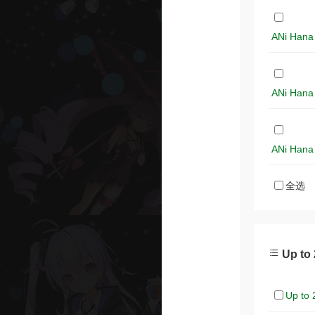
ANi Han
ANi Han
ANi Han
全选
Up to
Up to