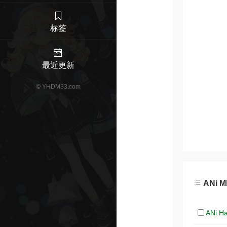
标签
最近更新
©
YHDM33.com
ANi 
ANi H