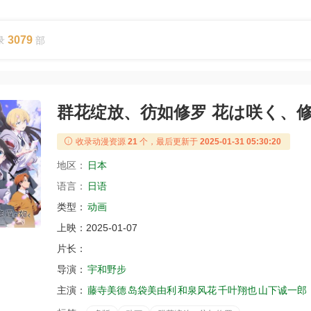
3079
录
部
群花绽放、彷如修罗 花は咲く、
收录动漫资源
21
个，最后更新于
2025-01-31 05:30:20
地区：
日本
语言：
日语
类型：
动画
上映：
2025-01-07
片长：
导演：
宇和野步
主演：
藤寺美德
岛袋美由利
和泉风花
千叶翔也
山下诚一郎