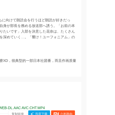
たちに向けて朗読会を行うほど朗読が好きだっ
自身が部長を務める放送部へ誘う。「お前の本
りたいです」入部を決意した花奈は、たくさん
を深めていく…。「響け！ユーフォニアム」の
赛XD，很典型的一部日本社团番，而且作画质量
WEB-DL.AAC AVC.CHT.MP4
复制链接
迅雷下载
小米路由