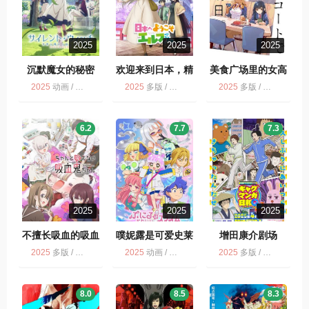
2025
2025
2025
沉默魔女的秘密
欢迎来到日本，精
美食广场里的女高
灵小姐。
中生们在说啥
2025
动画 / 多版
2025
多版 / 动画
2025
多版 / 动画
6.2
7.7
7.3
2025
2025
2025
不擅长吸血的吸血
噗妮露是可爱史莱
增田康介剧场
鬼
姆
2025
多版 / 不擅长吸血的吸血鬼 / 动画
2025
动画 / 多版
2025
多版 / 动画
8.0
8.5
8.3