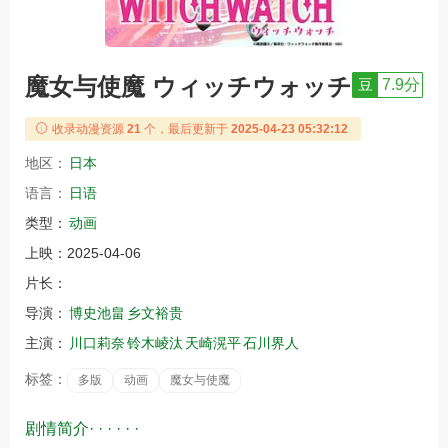
魔女与使魔 ウィッチウォッチ
豆
7.9分
收录动漫资源
21
个，最后更新于
2025-04-23 05:32:12
地区：
日本
语言：
日语
类型：
动画
上映：
2025-04-06
片长：
导演：
博史池畠
乡文裕贵
主演：
川口莉奈
铃木崚汰
天崎滉平
石川界人
标签：
多版
动画
魔女与使魔
剧情简介· · · · · ·