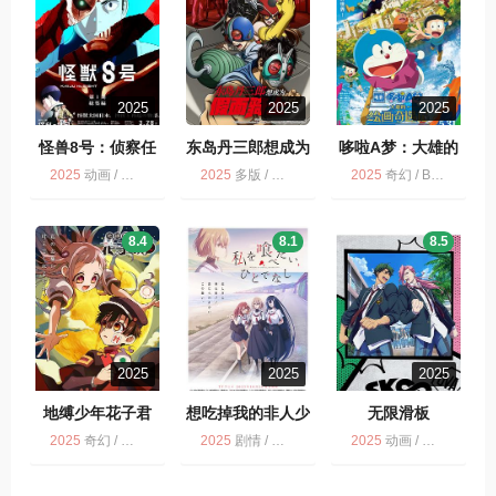
2025
2025
2025
怪兽8号：侦察任
东岛丹三郎想成为
哆啦A梦：大雄的
务
假面骑士
绘画奇遇记 映画
2025
动画 / 多版
2025
多版 / 动画 / 剧情 / 动作
2025
奇幻 / BD多版 / 动画 / 冒险 / 喜剧
ドラえもん のび
太の絵世界物語
8.4
8.1
8.5
2025
2025
2025
地缚少年花子君
想吃掉我的非人少
无限滑板
女
2025
奇幻 / 打包 / 动画
2025
剧情 / 想吃掉我的非人少女 / 多版 / 动画 / 同性
2025
动画 / 运动 / 多版