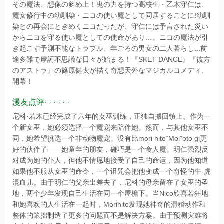
その魔法、想像の斜め上！鬼の力を持つ高校生・乙木守仁は、
魔女修行中の幼馴染・ニコの使い魔として同居することに!幼馴
染との再会にときめくニコだったが、守仁には予言された災い
からニコを守る使い魔としての使命があり…。ニコの魔法が引
き起こす予測不能なトラブル、年ごろの男女の二人暮らし...前
途多難で摩訶不思議な日々が始まる！『SKET DANCE』『彼方
のアストラ』の篠原健太が描く奇想天外なマジカルコメディ、
開幕！
漫友点评· · · · · ·
尼科·若木已经完成了六年的女巫训练，正独自搬回镇上。作为一
个新女巫，她必须选择一个魔宠来陪伴她。然而，与其他女巫不
同，她希望挑选一个非动物魔宠。没有比mori hito“Moi”oto gi更
好的伙伴了——她童年的朋友，碰巧是一个食人魔。明仁强烈反
对成为她的仆人，但他不情愿地接受了自己的命运，因为他知道
如果他不服从女巫的命令，一个诅咒会把他变成一个奇怪的牛-虎
混血儿。由于明仁的父亲出差去了，尼科的母亲留在了女巫的圣
地，两个少年发现自己生活在同一个屋檐下。当Nico欣喜若狂地
和她喜欢的人生活在一起时，Morihito发现她神奇的滑稽动作和
整体的笨拙制造了更多的问题而不是解决方案。由于预测灾难将