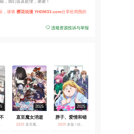
箱，我们会及处理，谢谢！
乐，请将
樱花动漫
YHDM33.com
分享给周围的
违规资源投诉与举报
25
2025
2025
不
直至魔女消逝
胖子、爱情和错
女
误！
6.4
6.3
2025
直至魔女消逝 / 动画 / 多版
2025
多版 / 动画 / 胖子、爱情和错误！