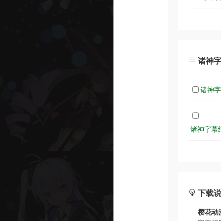
诸神字幕
诸神字幕
诸神字幕组.黑
下载
樱花动