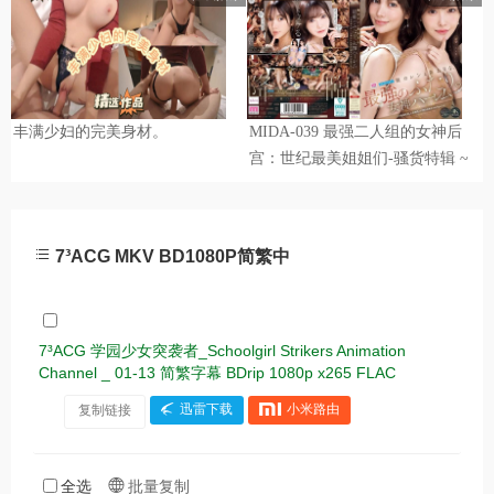
7³ACG MKV BD1080P简繁中
7³ACG 学园少女突袭者_Schoolgirl Strikers Animation
Channel _ 01-13 简繁字幕 BDrip 1080p x265 FLAC
复制链接
迅雷下载
小米路由
全选
批量复制