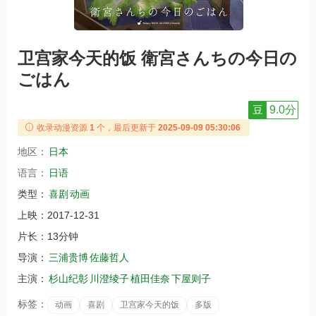
卫宫家今天的饭 衛宮さんちの今日の
ごはん
豆
9.0分
收录动漫资源
1
个，最后更新于
2025-09-09 05:30:06
地区：
日本
语言：
日语
类型：
喜剧
动画
上映：
2017-12-31
片长：
13分钟
导演：
三浦贵博
佐藤哲人
主演：
杉山纪彰
川澄绫子
植田佳奈
下屋则子
标签：
动画
喜剧
卫宫家今天的饭
多版