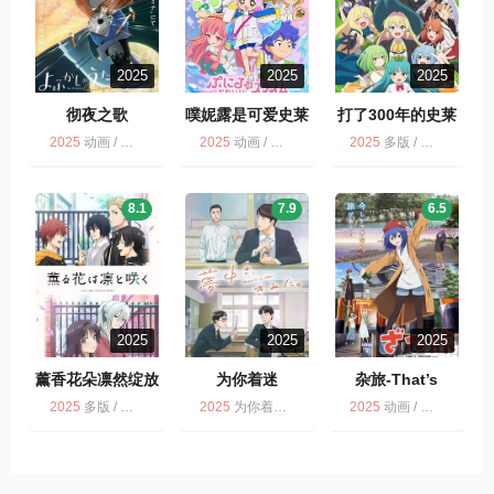
2025
2025
2025
彻夜之歌
噗妮露是可爱史莱
打了300年的史莱
姆
姆，不知不觉就练
2025
动画 / 彻夜之歌 第2季 / 多版
2025
动画 / 多版
2025
多版 / 动画
到了满级
8.1
7.9
6.5
2025
2025
2025
薰香花朵凛然绽放
为你着迷
杂旅-That’s
Journey- ざつ旅-
2025
多版 / 爱情 / 喜剧 / 动画 / 薰香花朵凛然绽放
2025
为你着迷 / 动画 / 喜剧 / 多版
2025
动画 / 多版
That’s Journey-