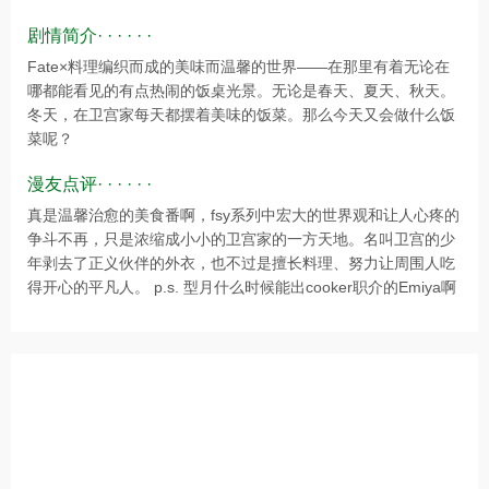
剧情简介· · · · · ·
Fate×料理编织而成的美味而温馨的世界——在那里有着无论在
哪都能看见的有点热闹的饭桌光景。无论是春天、夏天、秋天。
冬天，在卫宫家每天都摆着美味的饭菜。那么今天又会做什么饭
菜呢？
漫友点评· · · · · ·
真是温馨治愈的美食番啊，fsy系列中宏大的世界观和让人心疼的
争斗不再，只是浓缩成小小的卫宫家的一方天地。名叫卫宫的少
年剥去了正义伙伴的外衣，也不过是擅长料理、努力让周围人吃
得开心的平凡人。 p.s. 型月什么时候能出cooker职介的Emiya啊