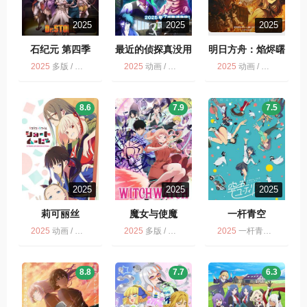
2025
2025
2025
石纪元 第四季
最近的侦探真没用
明日方舟：焰烬曙
Dr.STONE
明
2025
多版 / 动画
2025
动画 / 喜剧 / 最近的侦探真没用 / 多版
2025
动画 / 多版 / 科幻 / 动作
SCIENCE
FUTURE
8.6
7.9
7.5
2025
2025
2025
莉可丽丝
魔女与使魔
一杆青空
2025
动画 / 多版
2025
多版 / 动画 / 魔女与使魔
2025
一杆青空 / 多版 / 动画
8.8
7.7
6.3