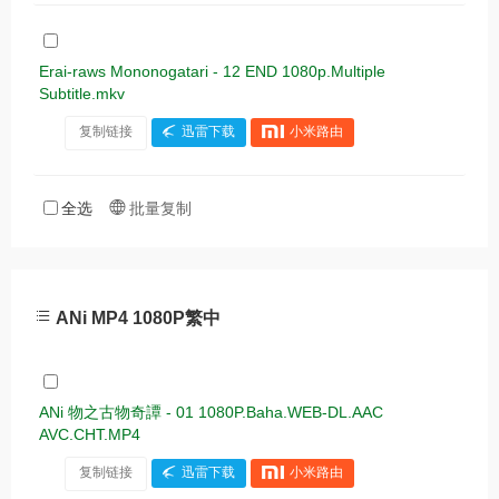
Erai-raws Mononogatari - 12 END 1080p.Multiple
Subtitle.mkv
复制链接
迅雷下载
小米路由
全选
批量复制
ANi MP4 1080P繁中
ANi 物之古物奇譚 - 01 1080P.Baha.WEB-DL.AAC
AVC.CHT.MP4
复制链接
迅雷下载
小米路由