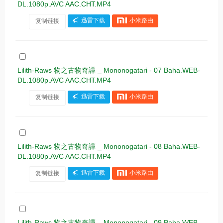
DL.1080p.AVC AAC.CHT.MP4
复制链接
迅雷下载
小米路由
Lilith-Raws 物之古物奇譚 _ Mononogatari - 07 Baha.WEB-
DL.1080p.AVC AAC.CHT.MP4
复制链接
迅雷下载
小米路由
Lilith-Raws 物之古物奇譚 _ Mononogatari - 08 Baha.WEB-
DL.1080p.AVC AAC.CHT.MP4
复制链接
迅雷下载
小米路由
Lilith-Raws 物之古物奇譚 _ Mononogatari - 09 Baha.WEB-