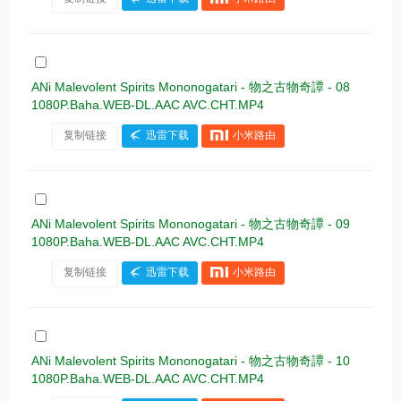
ANi Malevolent Spirits Mononogatari - 物之古物奇譚 - 08
1080P.Baha.WEB-DL.AAC AVC.CHT.MP4
复制链接
迅雷下载
小米路由
ANi Malevolent Spirits Mononogatari - 物之古物奇譚 - 09
1080P.Baha.WEB-DL.AAC AVC.CHT.MP4
复制链接
迅雷下载
小米路由
ANi Malevolent Spirits Mononogatari - 物之古物奇譚 - 10
1080P.Baha.WEB-DL.AAC AVC.CHT.MP4