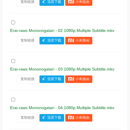
复制链接
迅雷下载
小米路由
Erai-raws Mononogatari - 02 1080p.Multiple Subtitle.mkv
复制链接
迅雷下载
小米路由
Erai-raws Mononogatari - 03 1080p.Multiple Subtitle.mkv
复制链接
迅雷下载
小米路由
Erai-raws Mononogatari - 04 1080p.Multiple Subtitle.mkv
复制链接
迅雷下载
小米路由