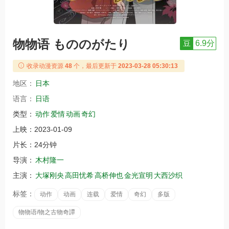
物物语 もののがたり
豆
6.9分
收录动漫资源
48
个，最后更新于
2023-03-28 05:30:13
地区：
日本
语言：
日语
类型：
动作
爱情
动画
奇幻
上映：
2023-01-09
片长：
24分钟
导演：
木村隆一
主演：
大塚刚央
高田忧希
高桥伸也
金光宣明
大西沙织
标签：
动作
动画
连载
爱情
奇幻
多版
物物语/物之古物奇譚