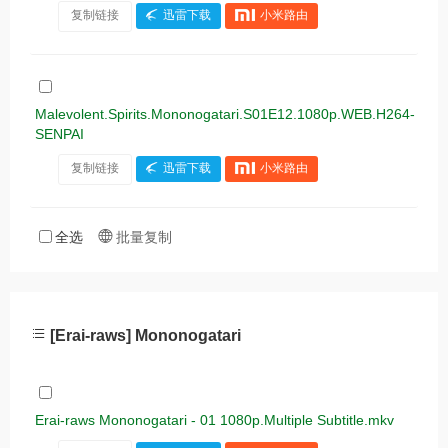
复制链接
迅雷下载
小米路由
Malevolent.Spirits.Mononogatari.S01E12.1080p.WEB.H264-
SENPAI
复制链接
迅雷下载
小米路由
全选
批量复制
[Erai-raws] Mononogatari
Erai-raws Mononogatari - 01 1080p.Multiple Subtitle.mkv