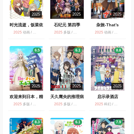
2025
2025
2025
时光流逝，饭菜依
石纪元 第四季
杂旅-That’s
旧美味
Dr.STONE
Journey- ざつ旅-
2025
动画 / 多版 / 喜剧 / 剧情
2025
多版 / 动画
2025
动画 / 多版
SCIENCE
That’s Journey-
FUTURE
6.5
6.1
8.8
2025
2025
2025
欢迎来到日本，精
天久鹰央的推理病
启示录酒店
灵小姐。
历表
2025
多版 / 动画
2025
多版 / 动画 / 天久鹰央的推理病历表
2025
科幻 / 动画 / 启示录酒店 / 灾难 / 多版
8.3
6.1
7.9