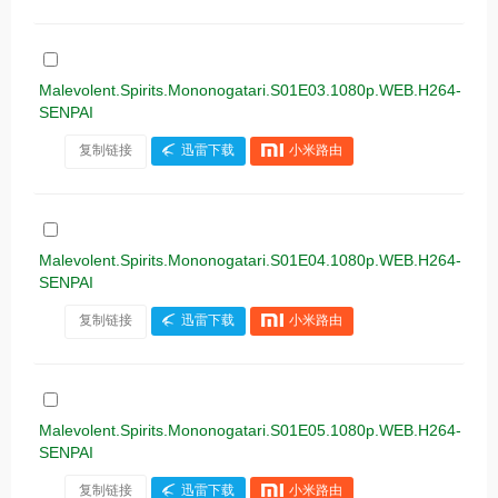
Malevolent.Spirits.Mononogatari.S01E03.1080p.WEB.H264-
SENPAI
复制链接
迅雷下载
小米路由
Malevolent.Spirits.Mononogatari.S01E04.1080p.WEB.H264-
SENPAI
复制链接
迅雷下载
小米路由
Malevolent.Spirits.Mononogatari.S01E05.1080p.WEB.H264-
SENPAI
复制链接
迅雷下载
小米路由