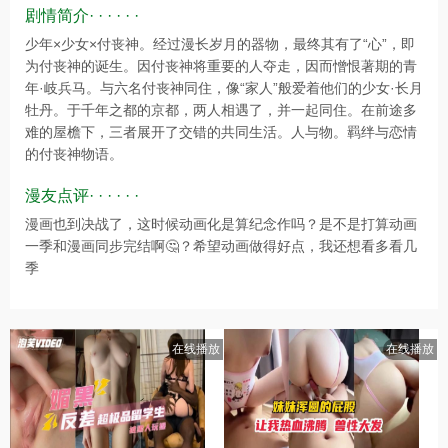
剧情简介· · · · · ·
少年×少女×付丧神。经过漫长岁月的器物，最终其有了“心”，即
为付丧神的诞生。因付丧神将重要的人夺走，因而憎恨著期的青
年·岐兵马。与六名付丧神同住，像“家人”般爱着他们的少女·长月
牡丹。于千年之都的京都，两人相遇了，并一起同住。在前途多
难的屋檐下，三者展开了交错的共同生活。人与物。羁绊与恋情
的付丧神物语。
漫友点评· · · · · ·
漫画也到决战了，这时候动画化是算纪念作吗？是不是打算动画
一季和漫画同步完结啊🤔？希望动画做得好点，我还想看多看几
季