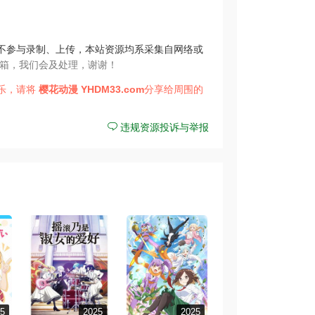
不参与录制、上传，本站资源均系采集自网络或
箱，我们会及处理，谢谢！
乐，请将
樱花动漫
YHDM33.com
分享给周围的
违规资源投诉与举报
25
2025
2025