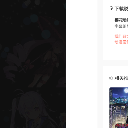
下载
樱花动
字幕组
我们致
动漫爱
相关