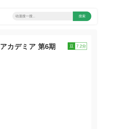
アカデミア 第6期
豆
7.2分