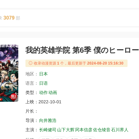
3079
录
部
我的英雄学院 第6季 僕のヒーロー
收录动漫资源
1
个，最后更新于
2024-08-20 15:16:30
地区：
日本
语言：
日语
类型：
动作
动画
上映：
2022-10-01
片长：
导演：
向井雅浩
主演：
长崎健司
山下大辉
冈本信彦
佐仓绫音
石川界人