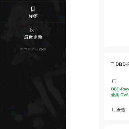
标签
最近更新
©
YHDM33.com
DBD-
DBD-Ra
全集 OVA.
全选