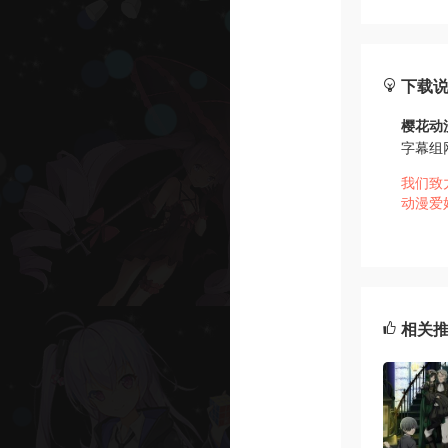
下载
樱花动
字幕组
我们致
动漫爱
相关