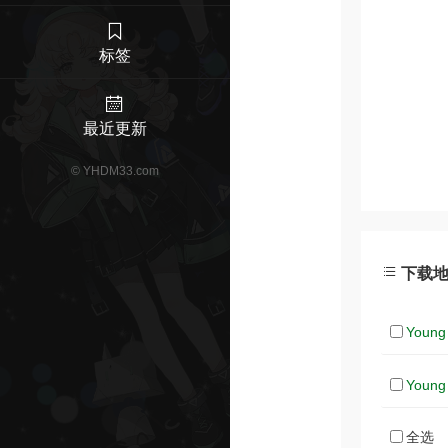
标签
最近更新
©
YHDM33.com
下载地
Young
Young
全选