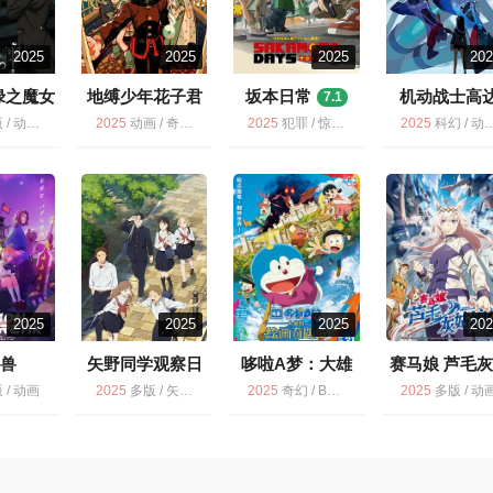
2025
2025
2025
20
绿之魔女
地缚少年花子君
坂本日常
机动战士高
7.1
事 -緑の
8.5
6.7
/ 黑执事：绿之魔女篇
2025
动画 / 奇幻 / 多版
2025
犯罪 / 惊悚 / 喜剧 / 动作 / 冒险 / 动画 / 多版
2025
科幻 / 动画 / 多版
-
8.1
2025
2025
2025
20
码兽
矢野同学观察日
哆啦A梦：大雄
赛马娘 芦毛
REAK
记
的绘画奇遇记 映
娘 ウマ娘 シ
7.2
 / 动画
2025
多版 / 矢野同学观察日记 / 动画
2025
奇幻 / BD多版 / 动画 / 冒险 / 喜剧
2025
多版 / 动
MON
画ドラえもん の
レラグレイ
8
EAK
び太の絵世界物
6.7
語
8.3