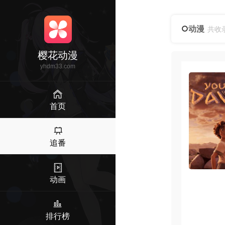
动漫
共收
樱花动漫
yhdm33.com
首页
追番
动画
排行榜