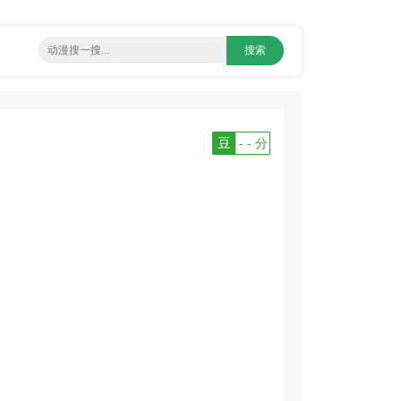
豆
- - 分