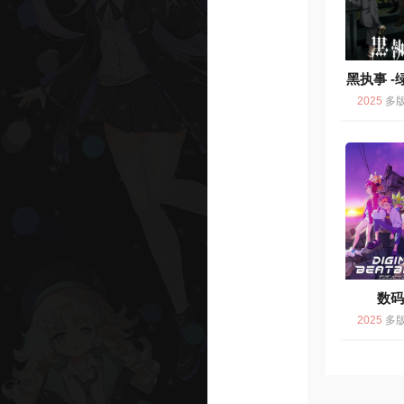
黑执事 -
篇- 黒執
2025
多版 / 动画 
魔女編
数
BEATB
2025
多版
DIGI
BEATBR