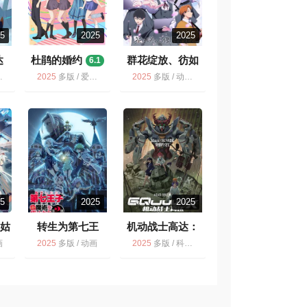
25
2025
2025
达
杜鹃的婚约
群花绽放、彷如
6.1
修罗
7.0
2025
多版 / 爱情 / 动画 / 杜鹃的婚约 第2季
2025
多版 / 动画 / 群花绽放、彷如修罗
25
2025
2025
灰姑
转生为第七王
机动战士高达：
ンデ
子，随心所欲的
跨时之战
6.7
画
2025
多版 / 动画
2025
多版 / 科幻 / 冒险 / 动画
魔法学习之路
.9
6.9