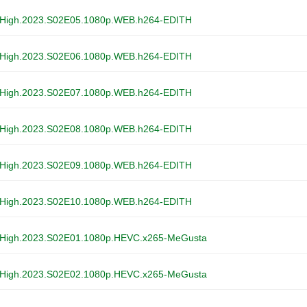
.High.2023.S02E05.1080p.WEB.h264-EDITH
.High.2023.S02E06.1080p.WEB.h264-EDITH
.High.2023.S02E07.1080p.WEB.h264-EDITH
.High.2023.S02E08.1080p.WEB.h264-EDITH
.High.2023.S02E09.1080p.WEB.h264-EDITH
.High.2023.S02E10.1080p.WEB.h264-EDITH
.High.2023.S02E01.1080p.HEVC.x265-MeGusta
.High.2023.S02E02.1080p.HEVC.x265-MeGusta