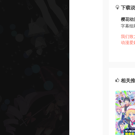
下载
樱花动
字幕组
我们致
动漫爱
相关