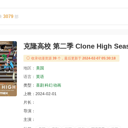
3079
录
部
克隆高校 第二季 Clone High Seas
收录动漫资源
39
个，最后更新于
2024-02-07 05:30:18
地区：
美国
语言：
英语
类型：
喜剧
科幻
动画
上映：
2024-02-01
片长：
导演：
主演：