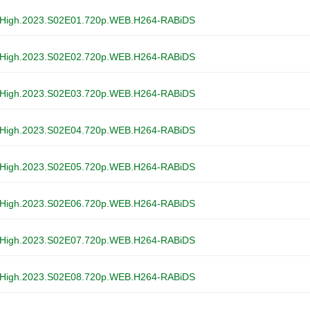
.High.2023.S02E01.720p.WEB.H264-RABiDS
.High.2023.S02E02.720p.WEB.H264-RABiDS
.High.2023.S02E03.720p.WEB.H264-RABiDS
.High.2023.S02E04.720p.WEB.H264-RABiDS
.High.2023.S02E05.720p.WEB.H264-RABiDS
.High.2023.S02E06.720p.WEB.H264-RABiDS
.High.2023.S02E07.720p.WEB.H264-RABiDS
.High.2023.S02E08.720p.WEB.H264-RABiDS