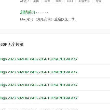
标签：
美国
喜剧
动画
科幻
英语无字
片源
剧情简介· · · · · ·
Max续订《克隆高校》重启版第二季。
360P无字片源
.High.2023.S02E01.WEB.x264-TORRENTGALAXY
.High.2023.S02E02.WEB.x264-TORRENTGALAXY
.High.2023.S02E03.WEB.x264-TORRENTGALAXY
.High.2023.S02E04.WEB.x264-TORRENTGALAXY