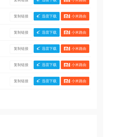
复制链接
迅雷下载
小米路由
复制链接
迅雷下载
小米路由
复制链接
迅雷下载
小米路由
复制链接
迅雷下载
小米路由
复制链接
迅雷下载
小米路由