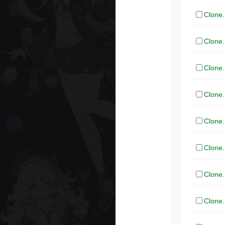
Clone
Clone
Clone
Clone
Clone
Clone
Clone
Clone