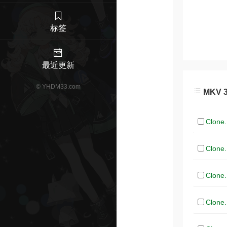
标签
最近更新
©
YHDM33.com
MKV 
Clone
Clone
Clone
Clone