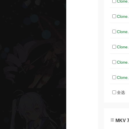
Clone
Clone
Clone
Clone
Clone
Clone
全选
MKV 