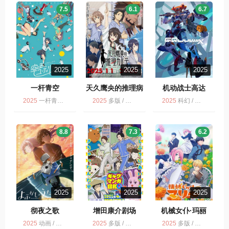
7.5
6.1
6.7
2025
2025
2025
一杆青空
天久鹰央的推理病
机动战士高达
历表
2025
一杆青空 / 多版 / 动画
2025
多版 / 动画 / 天久鹰央的推理病历表
2025
科幻 / 动画 / 多版
8.8
7.3
6.2
2025
2025
2025
彻夜之歌
增田康介剧场
机械女仆·玛丽
2025
动画 / 彻夜之歌 第2季 / 多版
2025
多版 / 动画
2025
多版 / 机械女仆·玛丽 / 动画