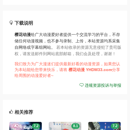
下载说明
樱花动漫
给广大动漫爱好者提供一个交流学习的平台，不存
储任何动漫视频，也不参与录制、上传，本站资源均系采集
自网络或字幕组网站。
若本站收录的资源无意侵犯了贵司版
权，请发送邮件到网站底部邮箱，我们会及处理，谢谢！
我们致力为广大漫迷们提供最新好看的动漫资源，如果您认
为本站能给您带来快乐，请将
樱花动漫
YHDM33.com
分享
给周围的动漫爱好者~
违规资源投诉与举报
相关推荐
7.2
8.1
7.2