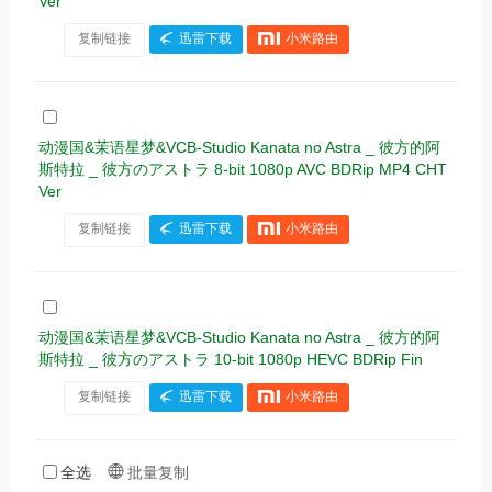
Ver
复制链接
迅雷下载
小米路由
动漫国&茉语星梦&VCB-Studio Kanata no Astra _ 彼方的阿
斯特拉 _ 彼方のアストラ 8-bit 1080p AVC BDRip MP4 CHT
Ver
复制链接
迅雷下载
小米路由
动漫国&茉语星梦&VCB-Studio Kanata no Astra _ 彼方的阿
斯特拉 _ 彼方のアストラ 10-bit 1080p HEVC BDRip Fin
复制链接
迅雷下载
小米路由
全选
批量复制