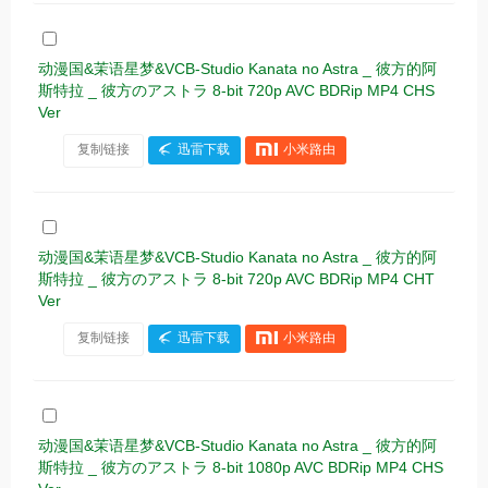
动漫国&茉语星梦&VCB-Studio Kanata no Astra _ 彼方的阿
斯特拉 _ 彼方のアストラ 8-bit 720p AVC BDRip MP4 CHS
Ver
复制链接
迅雷下载
小米路由
动漫国&茉语星梦&VCB-Studio Kanata no Astra _ 彼方的阿
斯特拉 _ 彼方のアストラ 8-bit 720p AVC BDRip MP4 CHT
Ver
复制链接
迅雷下载
小米路由
动漫国&茉语星梦&VCB-Studio Kanata no Astra _ 彼方的阿
斯特拉 _ 彼方のアストラ 8-bit 1080p AVC BDRip MP4 CHS