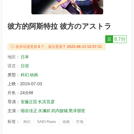
彼方的阿斯特拉 彼方のアストラ
豆
8.7分
收录动漫资源
8
个，最后更新于
2022-06-13 12:57:31
地区：
日本
语言：
日语
类型：
科幻
动画
上映：
2019-07-03
片长：
24分钟
导演：
安藤正臣
长滨亘彦
主演：
细谷佳正
水濑祈
武内骏辅
黑泽朋世
标签：
科幻
SAIO-Raws
动画
打包