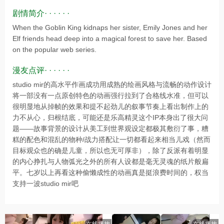
剧情简介· · · · · ·
When the Goblin King kidnaps her sister, Emily Jones and her
Elf friends head deep into a magical forest to save her. Based
on the popular web series.
漫友点评· · · · · ·
studio mir的高水平作画成功用成熟的绘画风格与流畅的动作设计
将一部没有一点原创特色的动画强行拉到了合格线水准，但可以
很明显地从掉帧的效果和提不起劲儿的叙事节奏上看出制作上的
力不从心，归根结底，可能还是乐高精灵这个IP本身出了很大问
题——故事背景的设计从美工到世界观设定都极其敷衍了事，糟
糕的配色和混乱的物种/战力搭配让一切都看起来相当儿戏（然而
目标观众也的确是儿童，所以也无可厚非），除了反派有着明显
的内心挣扎与人物弧光之外的所有人设都是毫无灵魂的纸片般扁
平。七岁以上再看这种偷懒成性的动画真是挺浪费时间的，权当
支持一波studio mir吧