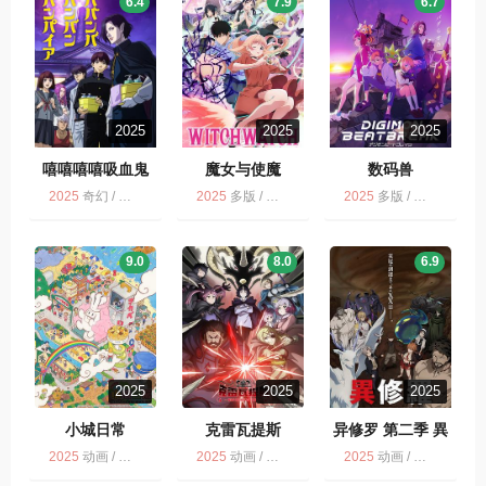
6.4
7.9
6.7
2025
2025
2025
嘻嘻嘻嘻吸血鬼
魔女与使魔
数码兽
BEATBREAK
2025
奇幻 / 嘻嘻嘻嘻吸血鬼 / 动画 / 多版
2025
多版 / 动画 / 魔女与使魔
2025
多版 / 动画
DIGIMON
BEATBREAK
9.0
8.0
6.9
2025
2025
2025
小城日常
克雷瓦提斯
异修罗 第二季 異
修羅 第2期
2025
动画 / 喜剧 / 多版
2025
动画 / 多版
2025
动画 / 多版