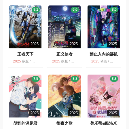
9.1
6.0
8.0
2025
2025
2025
王者天下
正义使者
禁止入內的鼹鼠
2025
多版 / 战争 / 历史 / 动画
2025
多版 / 动画
2025
动画 / 多版 / 禁止入內的鼹鼠
7.5
8.8
8.8
2025
2025
2025
胡乱的深见君
彻夜之歌
美乐蒂&酷洛米