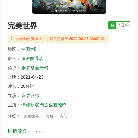
完美世界
豆
7.1分
收录动漫资源
1
个，最后更新于
2022-09-26 06:00:21
地区：
中国大陆
语言：
汉语普通话
类型：
剧情
动画
奇幻
上映：
2021-04-23
片长：
20分钟
导演：
袁洁
张帅
主演：
锦鲤
赵双
阎么么
宣晓鸣
标签：
完美世界
动画
奇幻
剧情简介· · · · · ·