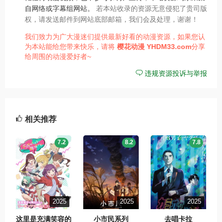
自网络或字幕组网站。
若本站收录的资源无意侵犯了贵司版
权，请发送邮件到网站底部邮箱，我们会及处理，谢谢！
我们致力为广大漫迷们提供最新好看的动漫资源，如果您认
为本站能给您带来快乐，请将
樱花动漫
YHDM33.com
分享
给周围的动漫爱好者~
违规资源投诉与举报
相关推荐
7.2
8.2
7.8
2025
2025
2025
这里是充满笑容的
小市民系列
去唱卡拉