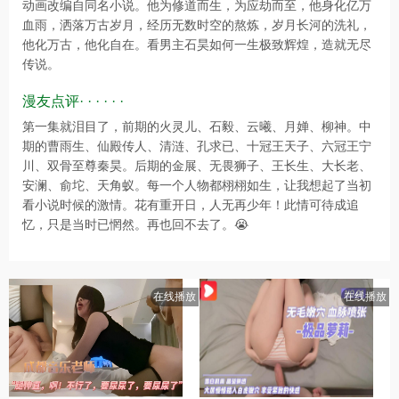
动画改编自同名小说。他为修道而生，为应劫而至，他身化亿万
血雨，洒落万古岁月，经历无数时空的熬炼，岁月长河的洗礼，
他化万古，他化自在。看男主石昊如何一生极致辉煌，造就无尽
传说。
漫友点评· · · · · ·
第一集就泪目了，前期的火灵儿、石毅、云曦、月婵、柳神。中
期的曹雨生、仙殿传人、清涟、孔求已、十冠王天子、六冠王宁
川、双骨至尊秦昊。后期的金展、无畏狮子、王长生、大长老、
安澜、俞坨、天角蚁。每一个人物都栩栩如生，让我想起了当初
看小说时候的激情。花有重开日，人无再少年！此情可待成追
忆，只是当时已惘然。再也回不去了。😭