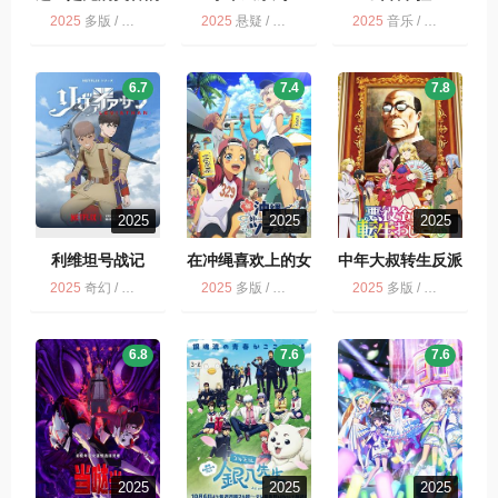
职场。
2025
多版 / 这里是充满笑容的职场 / 动画
2025
悬疑 / 多版 / 剧情 / 动画 / 小市民系列 第2季
2025
音乐 / 喜剧 / 多版 / 去唱卡拉OK吧！ / 动画
6.7
7.4
7.8
2025
2025
2025
利维坦号战记
在冲绳喜欢上的女
中年大叔转生反派
孩子方言讲太多太
千金
2025
奇幻 / 剧情 / 科幻 / 动画 / 战争 / 动作 / NETFLIX / 历史
2025
多版 / 动画
2025
多版 / 中年大叔转生反派千金 / 动画
棘手了
6.8
7.6
7.6
2025
2025
2025