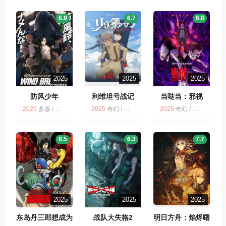
6.9
6.7
6.8
2025
2025
2025
防风少年
利维坦号战记
当哒当：邪视
2025
多版 / 剧情 / 动画 / 动作
2025
奇幻 / 剧情 / 科幻 / 动画 / 战争 / 动作 / NETFLIX / 历史
2025
奇幻 / 多版 / 喜剧 / 动画 / 动作
8.5
6.3
7.7
2025
2025
2025
东岛丹三郎想成为
战队大失格2
明日方舟：焰烬曙